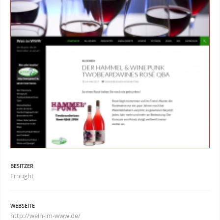
BESITZER
Frought
WEBSEITE
http://wein-im-www.de/