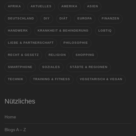
AFRIKA
AKTUELLES
AMERIKA
ASIEN
DEUTSCHLAND
DIY
DIÄT
EUROPA
FINANZEN
HANDWERK
KRANKHEIT & BEHINDERUNG
LGBTIQ
LIEBE & PARTNERSCHAFT
PHILOSOPHIE
RECHT & GESETZ
RELIGION
SHOPPING
SMARTPHONE
SOZIALES
STÄDTE & REGIONEN
TECHNIK
TRAINING & FITNESS
VEGETARISCH & VEGAN
Nützliches
Home
Blogs A – Z