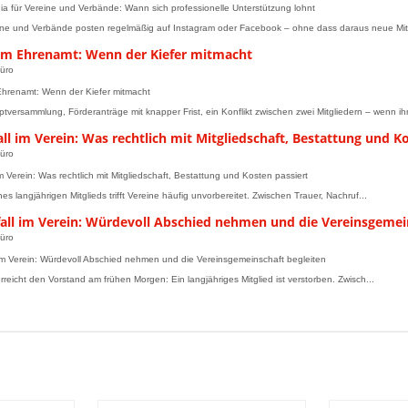
ia für Vereine und Verbände: Wann sich professionelle Unterstützung lohnt
ine und Verbände posten regelmäßig auf Instagram oder Facebook – ohne dass daraus neue Mit.
 im Ehrenamt: Wenn der Kiefer mitmacht
üro
Ehrenamt: Wenn der Kiefer mitmacht
tversammlung, Förderanträge mit knapper Frist, ein Konflikt zwischen zwei Mitgliedern – wenn ihr 
ll im Verein: Was rechtlich mit Mitgliedschaft, Bestattung und K
üro
im Verein: Was rechtlich mit Mitgliedschaft, Bestattung und Kosten passiert
es langjährigen Mitglieds trifft Vereine häufig unvorbereitet. Zwischen Trauer, Nachruf...
fall im Verein: Würdevoll Abschied nehmen und die Vereinsgemei
üro
 im Verein: Würdevoll Abschied nehmen und die Vereinsgemeinschaft begleiten
erreicht den Vorstand am frühen Morgen: Ein langjähriges Mitglied ist verstorben. Zwisch...