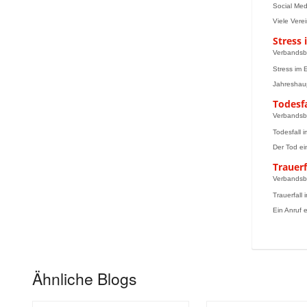
Social Med
Viele Vere
Stress
Verbandsb
Stress im 
Jahreshaup
Todesfa
Verbandsb
Todesfall 
Der Tod ein
Trauer
Verbandsb
Trauerfall
Ein Anruf 
Ähnliche Blogs