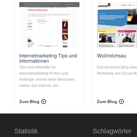
Internetmarketing Tips und
Wollmilchsau
Informationen
Tips und Hilfsmittel für
Das Business-Blog über
Internetmarketing Profies und
Marketing und Social M
Anfänger .Immer mehr Menschen
nutzen das Internet, um ...
Zum Blog
Zum Blog
Statistik
Schlagwörter