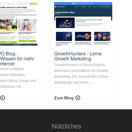
O Blog -
GrowthHunters - Lerne
 Wissen für mehr
Growth Marketing
Internet
GrowthHunters is Deutschlands
tivo® erstellen
führende Lernplattform für Growth
imierte Websites,
Marketing. Die Zukunft des Online
arke Online Shops und
Marketings. Auf ihrem ...
erbindung mit ...
Zum Blog
Nützliches