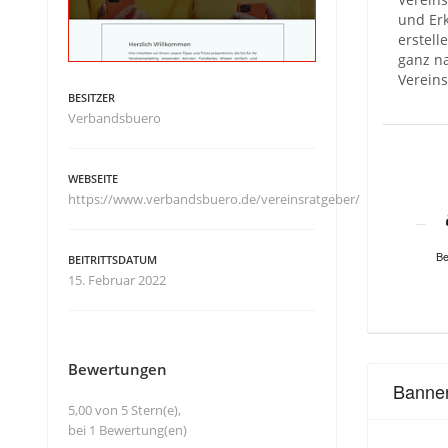
und Erk
erstell
ganz na
Verein
BESITZER
Verbandsbuero
WEBSEITE
https://www.verbandsbuero.de/vereinsratgeber/
Be
BEITRITTSDATUM
15. Februar 2022
Bewertungen
Banne
5,00 von 5 Stern(e),
bei 1 Bewertung(en)