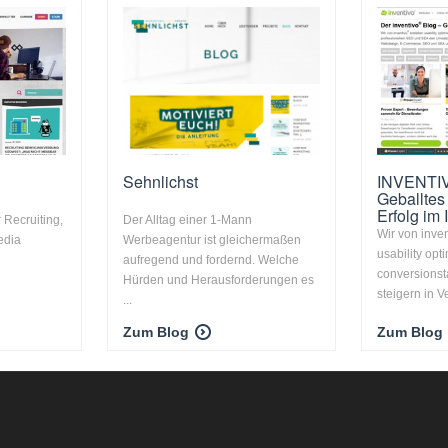
Sehnlichst
INVENTIV
Geballtes
Erfolg im 
 Recruiting,
Der Alltag einer 1-Mann
Wir von inven
edia
Werbeagentur ist gleichermaßen
usability opt
aufregend und fordernd. Welche
conversionst
Hürden und Herausforderungen es
steigern in V
...
Zum Blog
Zum Blog