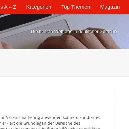
s A – Z
Kategorien
Top Themen
Magazin
Die besten Weblogs in deutscher Sprache
r Ihr Vereinsmarketing anwenden können. Fundiertes
 erklärt die Grundlagen der Bereiche des
er Vereinsratgeber gibt Ihnen hilfreiche Vorschläge