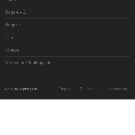
Blogs A – Z
Magazin
Hilfe
Kontakt
Werben auf TopBlogs.de
Regeln
Datenschutz
Impressum
©2026 by TopBlogs.de