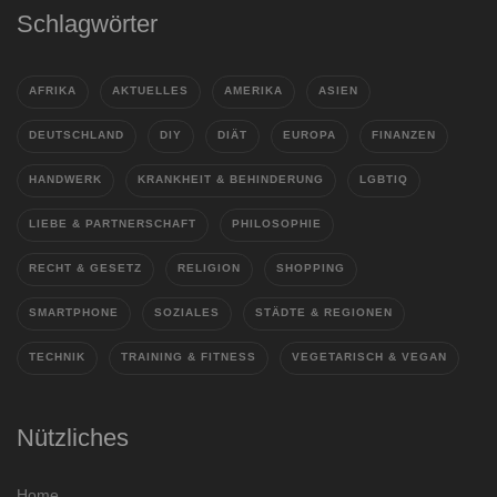
Schlagwörter
AFRIKA
AKTUELLES
AMERIKA
ASIEN
DEUTSCHLAND
DIY
DIÄT
EUROPA
FINANZEN
HANDWERK
KRANKHEIT & BEHINDERUNG
LGBTIQ
LIEBE & PARTNERSCHAFT
PHILOSOPHIE
RECHT & GESETZ
RELIGION
SHOPPING
SMARTPHONE
SOZIALES
STÄDTE & REGIONEN
TECHNIK
TRAINING & FITNESS
VEGETARISCH & VEGAN
Nützliches
Home