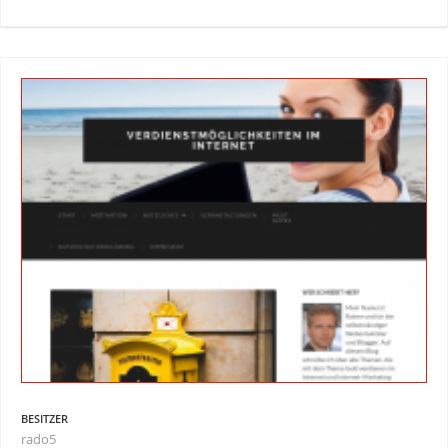
BESITZER
rado5