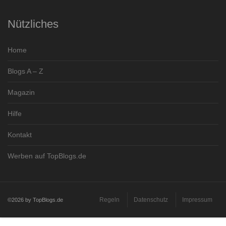
Nützliches
Home
Blogs A – Z
Magazin
Hilfe
Kontakt
Werben auf TopBlogs.de
Regeln
Datenschutz
Impressum
©2026 by TopBlogs.de