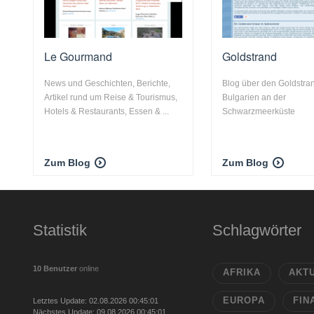
Le Gourmand
Goldstrand
News und Geschichten, Berichte,
Blog über den Goldstran
Artikel rund um Reise & Tourismus,
Bulgarien an der
Hotels & Restaurants, Essen & ...
Schwarzmeerküste
Zum Blog
Zum Blog
Statistik
Schlagwörter
10 Benutzer
online
AFRIKA
AKT
EUROPA
FIN
Letztes Update: 02.08.2026 00:45:01
Nächstes Update: 09.08.2026 00:45:01