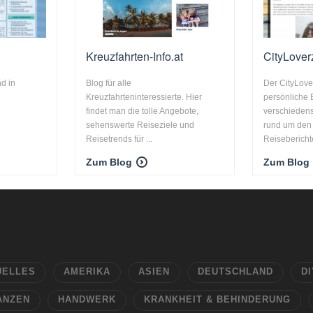
Kreuzfahrten-Info.at
CityLover
d in
Blog für alle
Der CityLove
Kreuzfahrteninteressierte. Hier
persönliche 
findet man die tolle Angebote,
verschiedens
sehenswerte Reiseziele und
rund um den 
Reisetrends für ...
Reiseberichte
Zum Blog
Zum Blog
UELLES
AMERIKA
ASIEN
DEUTSCHLAND
DI
ANZEN
HANDWERK
KRANKHEIT & BEHINDERUNG