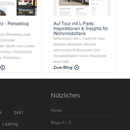
zz - Reiseblog
Auf Tour mit L-Parts:
Inspirationen & Insights für
Wohnmobilfans
rzz-Reiseblog zeigt
Willkommen bei L-Parts-On-Tour,
Eindrücke
deinem ultimativen Blog für
ter Städte und Länder
Wohnmobil-Enthusiasten und
Globus. Persönliche
Reiseliebhaber! Unser Blog bietet
, Reisefotos, ...
eine Fülle ...
Zum Blog
Nützliches
Home
Y
DIÄT
Blogs A – Z
LGBTIQ