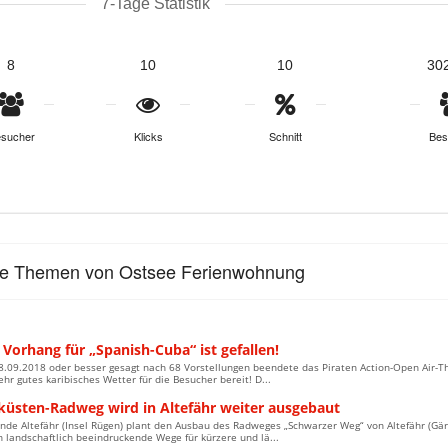
7-Tage Statistik
8
10
10
30
sucher
Klicks
Schnitt
Bes
le Themen von Ostsee Ferienwohnung
 Vorhang für „Spanish-Cuba“ ist gefallen!
8.09.2018 oder besser gesagt nach 68 Vorstellungen beendete das Piraten Action-Open Air-
sehr gutes karibisches Wetter für die Besucher bereit! D...
küsten-Radweg wird in Altefähr weiter ausgebaut
de Altefähr (Insel Rügen) plant den Ausbau des Radweges „Schwarzer Weg“ von Altefähr (Gärt
 landschaftlich beeindruckende Wege für kürzere und lä...