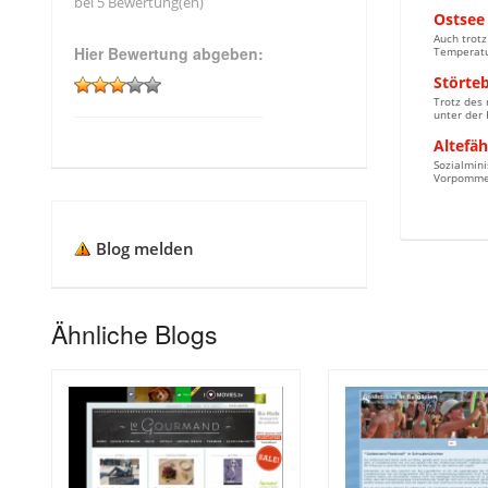
bei 5 Bewertung(en)
Ostsee
Auch trot
Hier Bewertung abgeben:
Temperatu
Störteb
Trotz des 
unter der
Altefä
Sozialmini
Vorpommern
Blog melden
Ähnliche Blogs