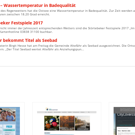
 – Wassertemperatur in Badequalität
z des Regenwetters hat die Ostsee eine Wassertemperatur in Badequalität. Zur Zeit werden
ren zwischen 18.20 Grad erreicht.
eker Festspiele 2017
nicht immer der Jahreszeit entsprechenden Wetters sind die Störtebeker Festspiele 2017 „Im S
 Kartenhotline 03838 31100 buchbar.
hr bekommt Titel als Seebad
sterin Birgit Hesse hat am Freitag die Gemeinde Altefähr als Seebad ausgezeichnet. Die Orts
. „Der Titel Seebad wertet Altefähr als Anziehungspun...