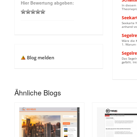
Hier Bewertung abgeben:
In diesem 
Theorieprü
Seekart
Seekarte N
anhand vo
Segelr
Wäre die K
1. Warum d
Segelr
Blog melden
Das Segelr
gefällt. I
Ähnliche Blogs