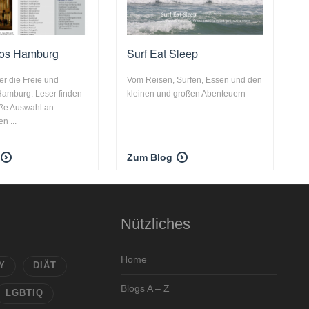
tos Hamburg
Surf Eat Sleep
er die Freie und
Vom Reisen, Surfen, Essen und den
Hamburg. Leser finden
kleinen und großen Abenteuern
oße Auswahl an
n ...
Zum Blog
Nützliches
Home
Y
DIÄT
Blogs A – Z
LGBTIQ