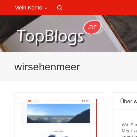
Mein Konto
wirsehenmeer
Über 
Wir, Si
Meer z
sponta