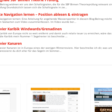
Beitrag widmen wir uns den Schallsignalen, die für die SBF Binnen Theorieprüfung relevant si
fung Grundsätzlich lassen sich die Schallsignale in zw...
e Navigation lernen – Position ablesen & eintragen
avigation lernen: Eine Anleitung für angehende Wassersportler In diesem Blog-Beitrag möch
n Seekarten zum Video zusammenfassen. Im Video wurde ber...
evier Karibik Windwards/Grenadinen
aribik von Europa nicht so weit entfernt und damit auch relativ teuer zu erreichen, wäre d
ie Karibik mein Nummer 1 Segelrevier ist beschreibe ...
evier Kanaren
evier Kanaren ist in Europa eines der wenigen Winterreviere. Hier beschreibe ich dir, was 
nteressierst du dich eher für das Segeln im Sommer...