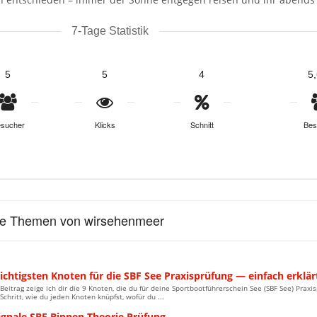
7-Tage Statistik
5
5
4
5
sucher
Klicks
Schnitt
Bes
le Themen von wirsehenmeer
ichtigsten Knoten für die SBF See Praxisprüfung — einfach erklär
Beitrag zeige ich dir die 9 Knoten, die du für deine Sportbootführerschein See (SBF See) Praxi
r Schritt, wie du jeden Knoten knüpfst, wofür du ...
ignale SBF Binnen Theorie Prüfung