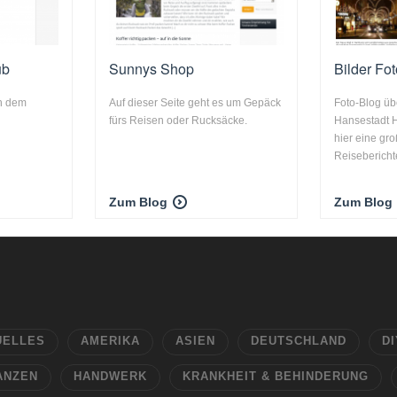
ub
Sunnys Shop
Bilder Fo
ch dem
Auf dieser Seite geht es um Gepäck
Foto-Blog üb
fürs Reisen oder Rucksäcke.
Hansestadt 
hier eine gr
Reiseberichte
Zum Blog
Zum Blog
UELLES
AMERIKA
ASIEN
DEUTSCHLAND
DI
ANZEN
HANDWERK
KRANKHEIT & BEHINDERUNG