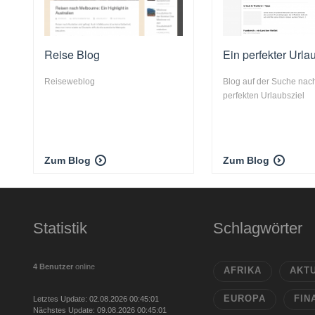
Reise Blog
Ein perfekter Urla
Reiseweblog
Blog auf der Suche na
perfekten Urlaubsziel
Zum Blog
Zum Blog
Statistik
Schlagwörter
4 Benutzer
online
AFRIKA
AKT
EUROPA
FIN
Letztes Update: 02.08.2026 00:45:01
Nächstes Update: 09.08.2026 00:45:01