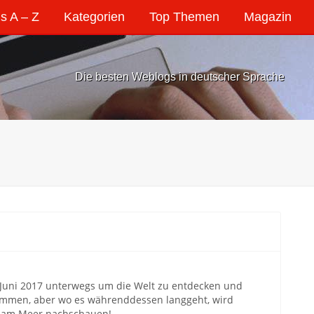
s A – Z
Kategorien
Top Themen
Magazin
Die besten Weblogs in deutscher Sprache
t Juni 2017 unterwegs um die Welt zu entdecken und
kommen, aber wo es währenddessen langgeht, wird
s am Meer nachschauen!