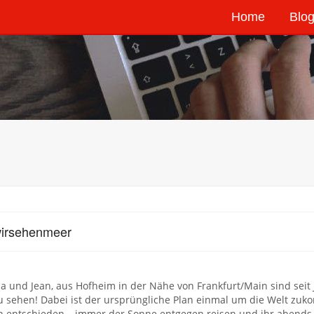
Home
Blog
wirsehenmeer
na und Jean, aus Hofheim in der Nähe von Frankfurt/Main sind sei
u sehen! Dabei ist der ursprüngliche Plan einmal um die Welt zu
n entschieden – immer der Sonne entgegen reisen und ihr abend