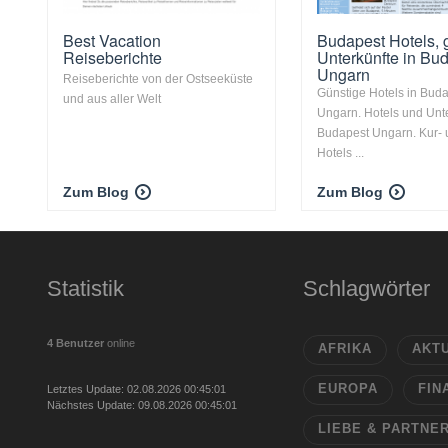
Best Vacation
Budapest Hotels, 
Reiseberichte
Unterkünfte in Bu
Ungarn
Reiseberichte von der Ostseeküste
Günstige Hotels in Bud
und aus aller Welt
Ungarn. Hotels und Unte
Budapest Ungarn. Kur-
Hotels ...
Zum Blog
Zum Blog
Statistik
Schlagwörter
4 Benutzer
online
AFRIKA
AKT
EUROPA
FIN
Letztes Update: 02.08.2026 00:45:01
Nächstes Update: 09.08.2026 00:45:01
LIEBE & PARTNE