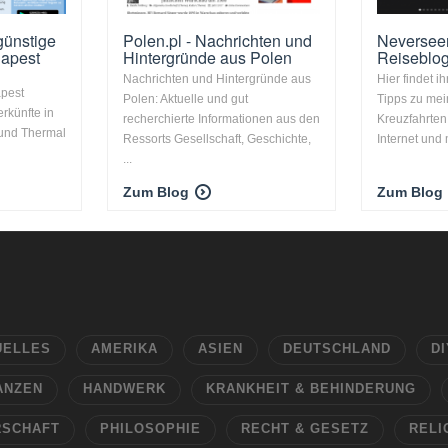
günstige
Polen.pl - Nachrichten und
Neverseen
dapest
Hintergründe aus Polen
Reiseblo
Nachrichten und Hintergründe aus
Hier findet i
apest
Polen: Aktuelle und gut
Tipps zu mei
rkünfte in
recherchierte Informationen aus den
Kreuzfahrten
 und Thermal
Ressorts Gesellschaft, Geschichte,
Internet und
...
Zum Blog
Zum Blog
UELLES
AMERIKA
ASIEN
DEUTSCHLAND
DI
ANZEN
HANDWERK
KRANKHEIT & BEHINDERUNG
RSCHAFT
PHILOSOPHIE
RECHT & GESETZ
RELI