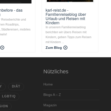
before - das
karl-reist.de -
g
Familienreiseblog über
Urlaub und Reisen mit
hr Reiseberichte und
Kindern
nen Roadtrips,
In unserem Familienreiseblog
, Städtereisen, mobiles
berichten wir übers Reisen mit
 mehr!
Kindern, geben Tipps zum Reisen
mit Kindern ...
Zum Blog
Nützliches
Home
Y
DIÄT
Blogs A – Z
LGBTIQ
Magazin
GION