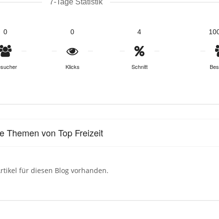
7-Tage Statistik
0
0
4
10
sucher
Klicks
Schnitt
Bes
le Themen von Top Freizeit
rtikel für diesen Blog vorhanden.