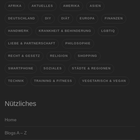
AFRIKA
AKTUELLES
AMERIKA
ASIEN
DEUTSCHLAND
DIY
DIÄT
EUROPA
FINANZEN
HANDWERK
KRANKHEIT & BEHINDERUNG
LGBTIQ
LIEBE & PARTNERSCHAFT
PHILOSOPHIE
RECHT & GESETZ
RELIGION
SHOPPING
SMARTPHONE
SOZIALES
STÄDTE & REGIONEN
TECHNIK
TRAINING & FITNESS
VEGETARISCH & VEGAN
Nützliches
Home
Blogs A – Z