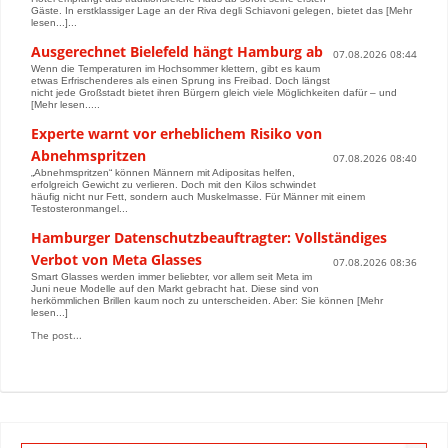
Gäste. In erstklassiger Lage an der Riva degli Schiavoni gelegen, bietet das [Mehr
lesen...]...
Ausgerechnet Bielefeld hängt Hamburg ab
07.08.2026 08:44
Wenn die Temperaturen im Hochsommer klettern, gibt es kaum
etwas Erfrischenderes als einen Sprung ins Freibad. Doch längst
nicht jede Großstadt bietet ihren Bürgern gleich viele Möglichkeiten dafür – und
[Mehr lesen.....
Experte warnt vor erheblichem Risiko von
Abnehmspritzen
07.08.2026 08:40
„Abnehmspritzen“ können Männern mit Adipositas helfen,
erfolgreich Gewicht zu verlieren. Doch mit den Kilos schwindet
häufig nicht nur Fett, sondern auch Muskelmasse. Für Männer mit einem
Testosteronmangel...
Hamburger Datenschutzbeauftragter: Vollständiges
Verbot von Meta Glasses
07.08.2026 08:36
Smart Glasses werden immer beliebter, vor allem seit Meta im
Juni neue Modelle auf den Markt gebracht hat. Diese sind von
herkömmlichen Brillen kaum noch zu unterscheiden. Aber: Sie können [Mehr
lesen...]
The post...