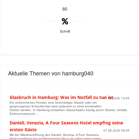
80
Schnitt
Aktuelle Themen von hamburg040
Glasbruch in Hamburg: Was im Notfall zu tun ist
07.08.2026 13:09
Ein zerbrochenes Fenster, eine beschädigte Glastür oder ein
gesprungenes Schaufenster kann jederzeit zu einer ernsthaften
Gefahr werden. In Hamburg entstehen Glasschäden häufig durch Stürme, Unfälle,
Einbruchversuche ...
Danieli, Venezia, A Four Seasons Hotel empfing seine
ersten Gäste
07.08.2026 08:49
Mit der Wiedereröffnung des Danieli, Venezia, A Four Seasons
Hotel empfängt das traditionsreiche Haus ab sofort seine ersten