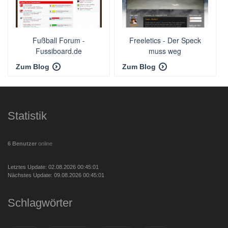
Fußball Forum -
Freeletics - Der Speck
Fussiboard.de
muss weg
Zum Blog
Zum Blog
Statistik
6 Benutzer
online
Letztes Update: 02.08.2026 00:45:01
Nächstes Update: 09.08.2026 00:45:01
Schlagwörter