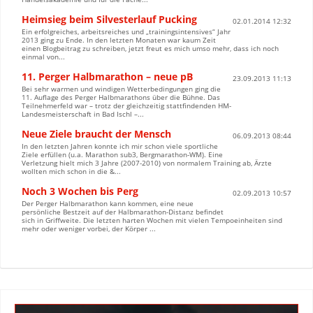
Heimsieg beim Silvesterlauf Pucking
02.01.2014 12:32
Ein erfolgreiches, arbeitsreiches und „trainingsintensives“ Jahr
2013 ging zu Ende. In den letzten Monaten war kaum Zeit
einen Blogbeitrag zu schreiben, jetzt freut es mich umso mehr, dass ich noch
einmal von...
11. Perger Halbmarathon – neue pB
23.09.2013 11:13
Bei sehr warmen und windigen Wetterbedingungen ging die
11. Auflage des Perger Halbmarathons über die Bühne. Das
Teilnehmerfeld war – trotz der gleichzeitig stattfindenden HM-
Landesmeisterschaft in Bad Ischl –...
Neue Ziele braucht der Mensch
06.09.2013 08:44
In den letzten Jahren konnte ich mir schon viele sportliche
Ziele erfüllen (u.a. Marathon sub3, Bergmarathon-WM). Eine
Verletzung hielt mich 3 Jahre (2007-2010) von normalem Training ab, Ärzte
wollten mich schon in die &...
Noch 3 Wochen bis Perg
02.09.2013 10:57
Der Perger Halbmarathon kann kommen, eine neue
persönliche Bestzeit auf der Halbmarathon-Distanz befindet
sich in Griffweite. Die letzten harten Wochen mit vielen Tempoeinheiten sind
mehr oder weniger vorbei, der Körper ...