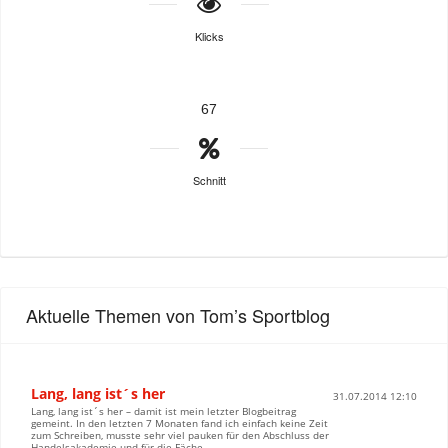
Klicks
67
Schnitt
Aktuelle Themen von Tom’s Sportblog
Lang, lang ist´s her
31.07.2014 12:10
Lang, lang ist´s her – damit ist mein letzter Blogbeitrag
gemeint. In den letzten 7 Monaten fand ich einfach keine Zeit
zum Schreiben, musste sehr viel pauken für den Abschluss der
Handelsakademie und für die Fäche...