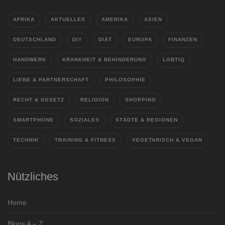
AFRIKA
AKTUELLES
AMERIKA
ASIEN
DEUTSCHLAND
DIY
DIÄT
EUROPA
FINANZEN
HANDWERK
KRANKHEIT & BEHINDERUNG
LGBTIQ
LIEBE & PARTNERSCHAFT
PHILOSOPHIE
RECHT & GESETZ
RELIGION
SHOPPING
SMARTPHONE
SOZIALES
STÄDTE & REGIONEN
TECHNIK
TRAINING & FITNESS
VEGETARISCH & VEGAN
Nützliches
Home
Blogs A – Z