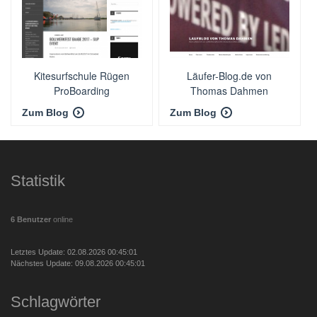
Kitesurfschule Rügen
Läufer-Blog.de von
ProBoarding
Thomas Dahmen
Zum Blog
Zum Blog
Statistik
6 Benutzer
online
Letztes Update: 02.08.2026 00:45:01
Nächstes Update: 09.08.2026 00:45:01
Schlagwörter