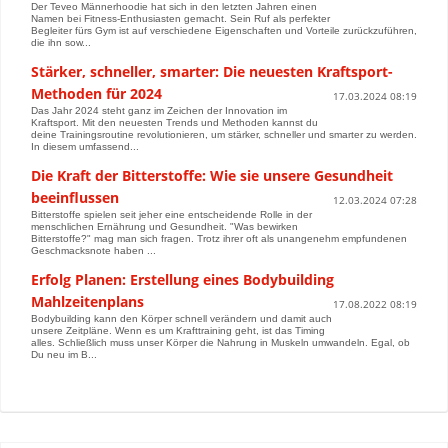
Der Teveo Männerhoodie hat sich in den letzten Jahren einen
Namen bei Fitness-Enthusiasten gemacht. Sein Ruf als perfekter
Begleiter fürs Gym ist auf verschiedene Eigenschaften und Vorteile zurückzuführen,
die ihn sow...
Stärker, schneller, smarter: Die neuesten Kraftsport-
Methoden für 2024
17.03.2024 08:19
Das Jahr 2024 steht ganz im Zeichen der Innovation im
Kraftsport. Mit den neuesten Trends und Methoden kannst du
deine Trainingsroutine revolutionieren, um stärker, schneller und smarter zu werden.
In diesem umfassend...
Die Kraft der Bitterstoffe: Wie sie unsere Gesundheit
beeinflussen
12.03.2024 07:28
Bitterstoffe spielen seit jeher eine entscheidende Rolle in der
menschlichen Ernährung und Gesundheit. "Was bewirken
Bitterstoffe?" mag man sich fragen. Trotz ihrer oft als unangenehm empfundenen
Geschmacksnote haben ...
Erfolg Planen: Erstellung eines Bodybuilding
Mahlzeitenplans
17.08.2022 08:19
Bodybuilding kann den Körper schnell verändern und damit auch
unsere Zeitpläne. Wenn es um Krafttraining geht, ist das Timing
alles. Schließlich muss unser Körper die Nahrung in Muskeln umwandeln. Egal, ob
Du neu im B...