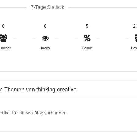
7-Tage Statistik
0
0
5
2
sucher
Klicks
Schnitt
Bes
le Themen von thinking-creative
rtikel für diesen Blog vorhanden.