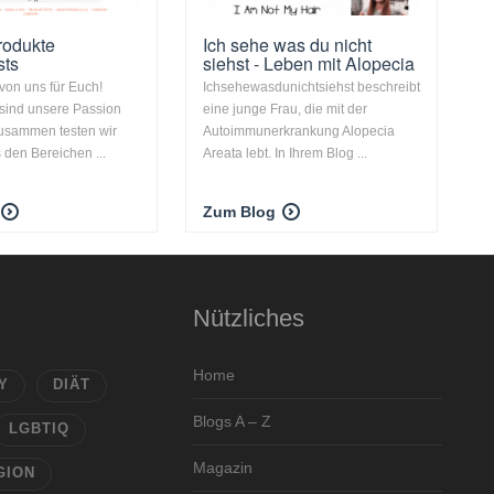
produkte
Ich sehe was du nicht
sts
siehst - Leben mit Alopecia
 von uns für Euch!
Ichsehewasdunichtsiehst beschreibt
 sind unsere Passion
eine junge Frau, die mit der
usammen testen wir
Autoimmunerkrankung Alopecia
 den Bereichen ...
Areata lebt. In Ihrem Blog ...
Zum Blog
Nützliches
Home
Y
DIÄT
Blogs A – Z
LGBTIQ
Magazin
GION