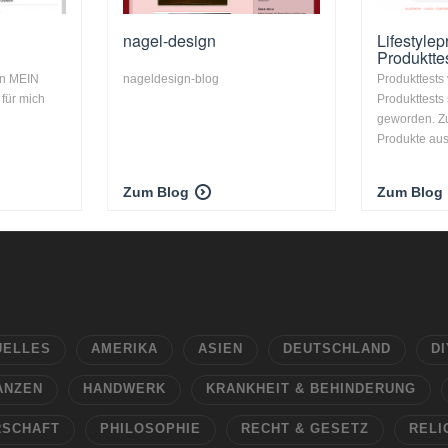
nagel-design
Lifestyle
Produktte
in MEIN
nageldesign-blog
Produkttests
für mich
Produkttests
geworden. Z
Produkte aus
Zum Blog
Zum Blog
UELLES
AMERIKA
ASIEN
DEUTSCHLAND
DI
ANZEN
HANDWERK
KRANKHEIT & BEHINDERUNG
RSCHAFT
PHILOSOPHIE
RECHT & GESETZ
RELI