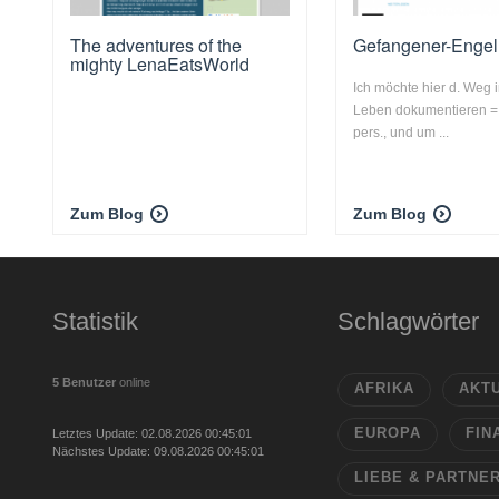
The adventures of the
Gefangener-Engel
mighty LenaEatsWorld
Ich möchte hier d. Weg 
Leben dokumentieren = 
pers., und um ...
Zum Blog
Zum Blog
Statistik
Schlagwörter
5 Benutzer
online
AFRIKA
AKT
EUROPA
FIN
Letztes Update: 02.08.2026 00:45:01
Nächstes Update: 09.08.2026 00:45:01
LIEBE & PARTNE