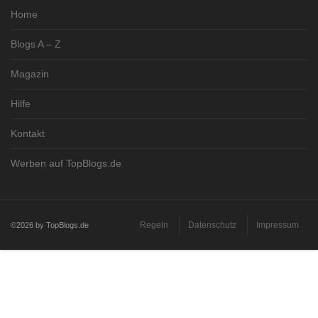
Home
Blogs A – Z
Magazin
Hilfe
Kontakt
Werben auf TopBlogs.de
Regeln
Datenschutz
Impressum
©2026 by TopBlogs.de