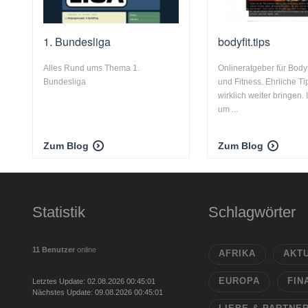
1. Bundesliga
bodyfit.tips
Alles Rund ums Thema 1.
Onlineratgeber für Body
Bundesliga
und Fitness. Ehrliche Ti
wirklich weiter bringen. 
um ...
Zum Blog
Zum Blog
Statistik
Schlagwörter
11 Benutzer
online
AFRIKA
AKT
EUROPA
FIN
Letztes Update: 02.08.2026 00:45:01
Nächstes Update: 09.08.2026 00:45:01