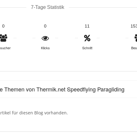
7-Tage Statistik
0
0
11
15
sucher
Klicks
Schnitt
Bes
le Themen von Thermik.net Speedflying Paragliding
rtikel für diesen Blog vorhanden.