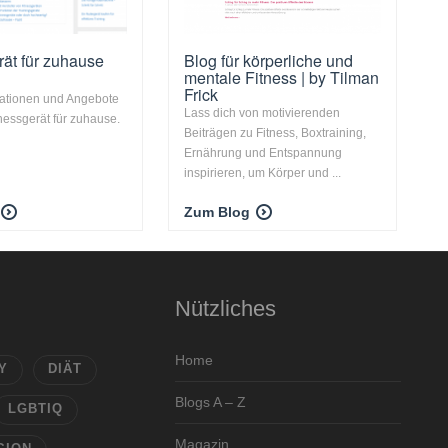
rät für zuhause
Blog für körperliche und
mentale Fitness | by Tilman
Frick
mationen und Angebote
Lass dich von motivierenden
nessgerät für zuhause.
Beiträgen zu Fitness, Boxtraining,
Ernährung und Entspannung
inspirieren, um Körper und ...
Zum Blog
Nützliches
Home
Y
DIÄT
Blogs A – Z
LGBTIQ
Magazin