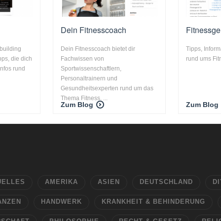
Dein Fitnesscoach
Fitnessge
building
Dein Fitnesscoach bietet dir
Tipps, Infor
pps, die dich
Fachwissen von
rund ums Fit
Infos rund
Sportwissenschaftlern,
Personaltrainern und
Gesundheitsexperten rund um das
Thema Fitness. ...
Zum Blog
Zum Blog
UELLES
AMERIKA
ASIEN
DEUTSCHLAND
DI
ANZEN
HANDWERK
KRANKHEIT & BEHINDERUNG