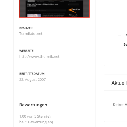
BESITZER
Termikdotnet
Be
WEBSEITE
http://www.thermik.net
BEITRITTSDATUM
22. August 2007
Aktuel
Bewertungen
Keine A
1,00 von 5 Stern(e),
bei 5 Bewertung(en)