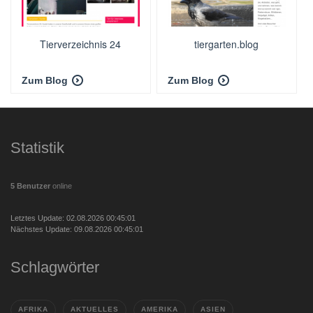
Tierverzeichnis 24
tiergarten.blog
Zum Blog
Zum Blog
Statistik
5 Benutzer
online
Letztes Update: 02.08.2026 00:45:01
Nächstes Update: 09.08.2026 00:45:01
Schlagwörter
AFRIKA
AKTUELLES
AMERIKA
ASIEN