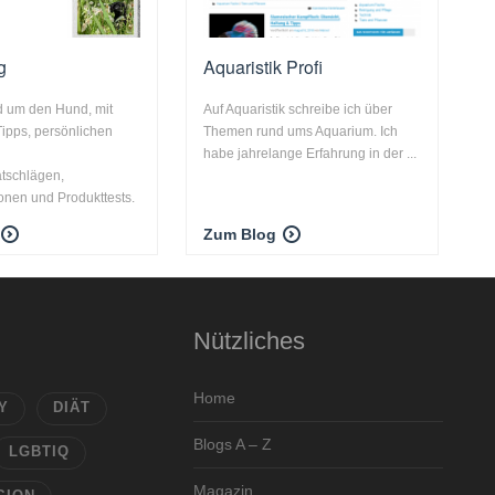
g
Aquaristik Profi
d um den Hund, mit
Auf Aquaristik schreibe ich über
Tipps, persönlichen
Themen rund ums Aquarium. Ich
,
habe jahrelange Erfahrung in der ...
tschlägen,
nen und Produkttests.
Zum Blog
Nützliches
Home
Y
DIÄT
Blogs A – Z
LGBTIQ
Magazin