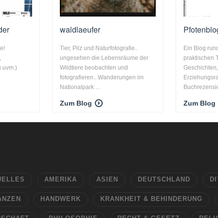
der
waldlaeufer
Pfotenblo
e!
Tier, Pilz und Naturfotografie..
Ein Blog run
,
ungesehen die Lebensräume der
praktischen 
g uvm.)
Wildtiere beobachten und
Geschichten
fotografieren.. Wanderungen im
Erziehungsra
Nationalpark ...
Buchrezensio
Zum Blog
Zum Blog
UELLES
AMERIKA
ASIEN
DEUTSCHLAND
DI
ANZEN
HANDWERK
KRANKHEIT & BEHINDERUNG