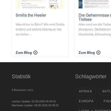
Smilla the Heeler
Die Geheimnisse 
Tiefsee
Was ist los im Büro? Wie wird Smilla
Alles rund um die Tiefse
ernährt und welche Abenteuer hat
(Kreaturen, Ökofaktoren
sie bisher ...
Geschichte, Erforschun
Zum Blog
Zum Blog
Statistik
Schlagwörter
3 Benutzer
online
AFRIKA
AKT
EUROPA
FIN
Letztes Update: 02.08.2026 00:45:01
Nächstes Update: 09.08.2026 00:45:01