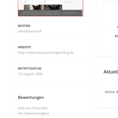
BESITZER
vierpfotenprofi
Be
WEBSEITE
http://www.tierpsychologie-blog.de
BEITRITTSDATUM
Aktuel
12. August 2009
Keine A
Bewertungen
4,00 von 5 Stern(e),
bei 2 Bewertung(en)