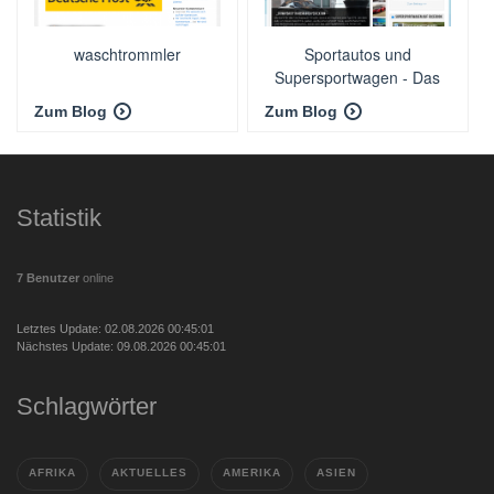
waschtrommler
Sportautos und
Supersportwagen - Das
Hochglanzmagazin
Zum Blog
Zum Blog
Statistik
7 Benutzer
online
Letztes Update: 02.08.2026 00:45:01
Nächstes Update: 09.08.2026 00:45:01
Schlagwörter
AFRIKA
AKTUELLES
AMERIKA
ASIEN