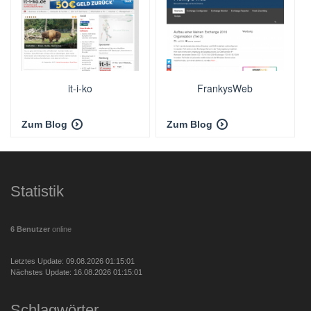
it-i-ko
FrankysWeb
Zum Blog
Zum Blog
Statistik
6 Benutzer
online
Letztes Update: 09.08.2026 01:15:01
Nächstes Update: 16.08.2026 01:15:01
Schlagwörter