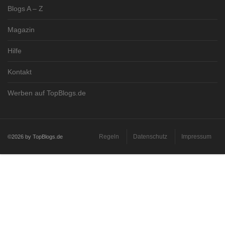
Blogs A – Z
Magazin
Hilfe
Kontakt
Werben auf TopBlogs.de
Regeln
Datenschutz
Impressum
©2026 by TopBlogs.de