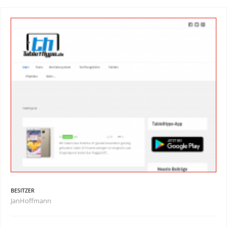
BESITZER
JanHoffmann