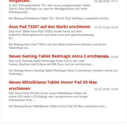
vorgestellt
04.08.2026 10:11
In den USA präsentierte TCL sein neues preisgünstiges Tablet
Tab A1 Plus NxtPaper vor, was ein Metallgehäuse und hohe
Akkukapazität...
Der Beitrag Preiswertes Tablet TCL Tab A1 Plus NxtPaper vorgestellt erschie...
Asus Pad T3201 auf den Markt erschienen
31.07.2026 10:37
Das neue Tablet Asus Pad T3201 wurde heute auf dem
indischen Markt gelauncht und bietet eine sehr gute Ausstattung
für...
Der Beitrag Asus Pad T3201 auf den Markt erschienen erschien zuerst auf
TabletHype.de.
Neues Gaming-Tablet Redmagic Astra 2 erschienen
27.07.2026 10:45
Das neue Gaming-Tablet Redmagic Astra 2 ist in den zwei
Farben Starfrost und Eclipse ab 699 Euro. Auf der technischen...
Der Beitrag Neues Gaming-Tablet Redmagic Astra 2 erschienen erschien zuerst auf
TabletHyp...
Neues Mittelklasse-Tablet Honor Pad X9 Max
erschienen
23.07.2026 10:49
Das Honor Pad X9 Max ist ein neues Mittelklasse-Tablet mit
einem 120 Hertz LCD-Display, vier Lautsprechern und langer
Akkulaufzeit. Eine...
Der Beitrag Neues Mittelklasse-Tablet Honor Pad X9 Max erschienen ersc...