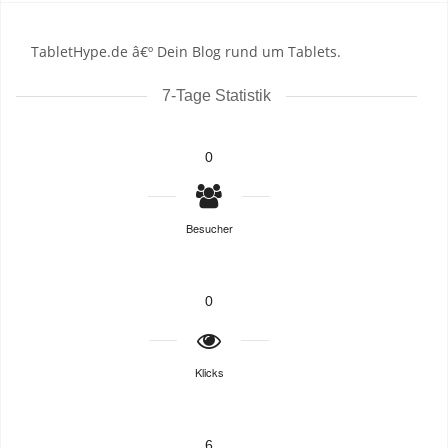
TabletHype.de â€º Dein Blog rund um Tablets.
7-Tage Statistik
0
Besucher
0
Klicks
6