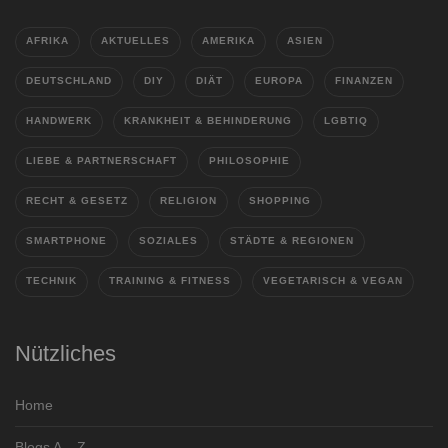
AFRIKA
AKTUELLES
AMERIKA
ASIEN
DEUTSCHLAND
DIY
DIÄT
EUROPA
FINANZEN
HANDWERK
KRANKHEIT & BEHINDERUNG
LGBTIQ
LIEBE & PARTNERSCHAFT
PHILOSOPHIE
RECHT & GESETZ
RELIGION
SHOPPING
SMARTPHONE
SOZIALES
STÄDTE & REGIONEN
TECHNIK
TRAINING & FITNESS
VEGETARISCH & VEGAN
Nützliches
Home
Blogs A – Z