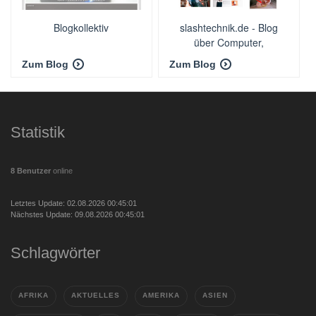
Blogkollektiv
slashtechnik.de - Blog
über Computer,
Smartphones, Technik
Zum Blog
Zum Blog
und Haushalt.
Statistik
8 Benutzer
online
Letztes Update: 02.08.2026 00:45:01
Nächstes Update: 09.08.2026 00:45:01
Schlagwörter
AFRIKA
AKTUELLES
AMERIKA
ASIEN