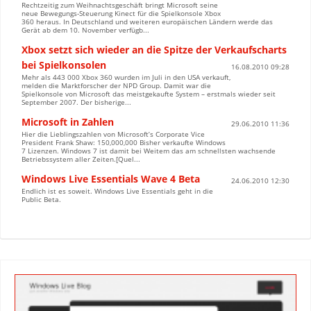
Rechtzeitig zum Weihnachtsgeschäft bringt Microsoft seine
neue Bewegungs-Steuerung Kinect für die Spielkonsole Xbox
360 heraus. In Deutschland und weiteren europäischen Ländern werde das
Gerät ab dem 10. November verfügb...
Xbox setzt sich wieder an die Spitze der Verkaufscharts
bei Spielkonsolen
16.08.2010 09:28
Mehr als 443 000 Xbox 360 wurden im Juli in den USA verkauft,
melden die Marktforscher der NPD Group. Damit war die
Spielkonsole von Microsoft das meistgekaufte System – erstmals wieder seit
September 2007. Der bisherige...
Microsoft in Zahlen
29.06.2010 11:36
Hier die Lieblingszahlen von Microsoft’s Corporate Vice
President Frank Shaw: 150,000,000 Bisher verkaufte Windows
7 Lizenzen. Windows 7 ist damit bei Weitem das am schnellsten wachsende
Betriebssystem aller Zeiten.[Quel...
Windows Live Essentials Wave 4 Beta
24.06.2010 12:30
Endlich ist es soweit. Windows Live Essentials geht in die
Public Beta.