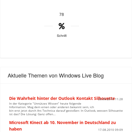
78
Schnitt
Aktuelle Themen von Windows Live Blog
Die Wahrheit hinter der Outlook Kontakt Silhouette
26.09.2010 11:28
In der Kategorie “Unnützes Wissen” heute folgende
Information. Mag dem einen oder anderen bekannt sein, ich
bin erst jetzt durch Ars Technica darauf gestoßen: In Outlook, wessen Silhouette
ist das? Die Lösung: Ganz offen...
Microsoft Kinect ab 10. November in Deutschland zu
haben
17.08.2010 09:09