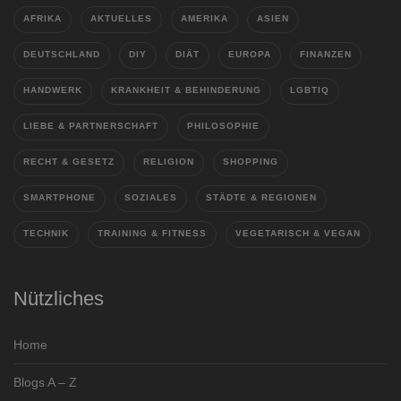
AFRIKA
AKTUELLES
AMERIKA
ASIEN
DEUTSCHLAND
DIY
DIÄT
EUROPA
FINANZEN
HANDWERK
KRANKHEIT & BEHINDERUNG
LGBTIQ
LIEBE & PARTNERSCHAFT
PHILOSOPHIE
RECHT & GESETZ
RELIGION
SHOPPING
SMARTPHONE
SOZIALES
STÄDTE & REGIONEN
TECHNIK
TRAINING & FITNESS
VEGETARISCH & VEGAN
Nützliches
Home
Blogs A – Z