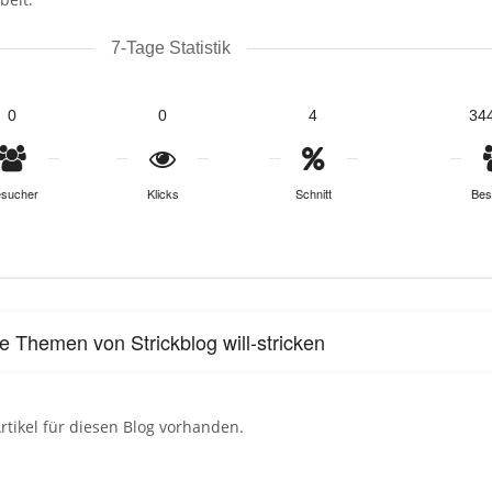
7-Tage Statistik
0
0
4
34
sucher
Klicks
Schnitt
Bes
le Themen von Strickblog will-stricken
rtikel für diesen Blog vorhanden.