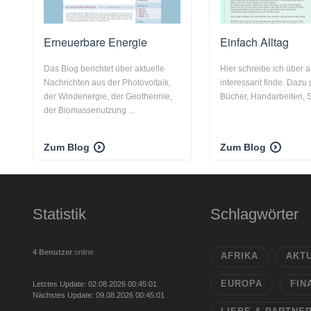
Erneuerbare Energie
Einfach Alltag
Das Blog berichtet über aktuelle
Hier schreibe ich über a
Nachrichten aus der Photovoltaik,
interessant finde. Dazu
der Windenergie, der Geothermie,
Bücher, Handarbeiten, St
der Biomassenutzung ...
Zum Blog
Zum Blog
Statistik
Schlagwörter
4 Benutzer
online
AFRIKA
AKT
EUROPA
FIN
Letztes Update: 02.08.2026 00:45:01
Nächstes Update: 09.08.2026 00:45:01