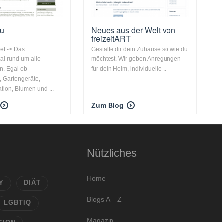
ru
Neues aus der Welt von
freizeitART
et -> Das
Gestalte dir dein Zuhause so wie du
al rund um alle
möchtest. Wir geben Anregungen
n. Egal ob
für dein Heim, individuelle ...
 Gartengeräte,
tion, Blumen und ...
Zum Blog
Nützliches
Home
Y
DIÄT
Blogs A – Z
LGBTIQ
Magazin