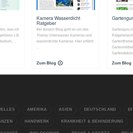
Kamera Wasserdicht
Gartengu
Ratgeber
lles, was ich
Bei diesem Blog geht es um das
Gartenguru.n
 gehören z.B.
Thema Unterwasser Kameras und
Ratgeberport
udium, ...
wasserdichte Kameras. Hier erfährt
Gartentheme
...
Gartenmöbel,
Gartendekora
Zum Blog
Zum Blog
UELLES
AMERIKA
ASIEN
DEUTSCHLAND
DI
ANZEN
HANDWERK
KRANKHEIT & BEHINDERUNG