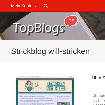
Mein Konto
Strickblog will-stricken
Über St
Stricke
über m
Handar