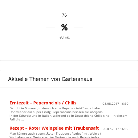
76
Schnitt
Aktuelle Themen von Gartenmaus
Erntezeit – Peperoncinis / Chilis
08.08.2017 16:50
Der dritte Sommer, in dem ich eine Peperoncini-Pflanze habe.
Und wieder ein super Erfolg! Peperoncinis heissen sie übrigens
in der Schweiz und in Italien, während es in Deutschland Chilis sind – in diesem
Fall die ...
Rezept – Roter Weingelee mit Traubensaft
20.07.2017 16:02
Man könnte auch sagen „Roter Traubensaftgelee“ mit Wein :-)
Wir haben zwei Weinreben im Garten, die auch fleissig jedes