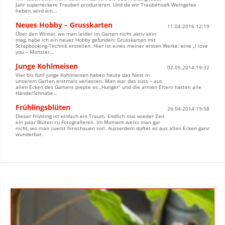
Jahr superleckere Trauben produzieren. Und da wir Traubensaft-Weingelee
lieben, wird ein...
Neues Hobby – Grusskarten
11.04.2016 12:19
Über den Winter, wo man leider im Garten nicht aktiv sein
mag, habe ich ein neues Hobby gefunden: Grusskarten mit
Scrapbooking-Technik erstellen. Hier ist eines meiner ersten Werke: eine „I love
you – Monster...
Junge Kohlmeisen
02.05.2014 19:32
Vier bis fünf junge Kohlmeisen haben heute das Nest in
unserem Garten erstmals verlassen. Man war das süss – aus
allen Ecken des Gartens piepte es „Hunger“ und die armen Eltern hatten alle
Hände/Schnäbe...
Frühlingsblüten
26.04.2014 19:58
Dieser Frühling ist einfach ein Traum. Endlich mal wieder Zeit
ein paar Blüten zu Fotografieren. Im Moment weiss man gar
nicht, wo man zuerst hinschauen soll. Ausserdem duftet es aus allen Ecken ganz
wunderbar.