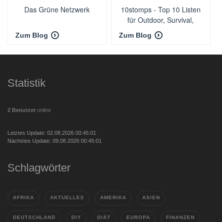
Das Grüne Netzwerk
10stomps - Top 10 Listen
für Outdoor, Survival,
Camping und Freizeit
Zum Blog
Zum Blog
Statistik
2 Benutzer
online
Letztes Update: 02.08.2026 00:45:01
Nächstes Update: 09.08.2026 00:45:01
Schlagwörter
AFRIKA
AKTUELLES
AMERIKA
ASIEN
DEUTSCHLAND
DIY
DIÄT
EUROPA
FINANZEN