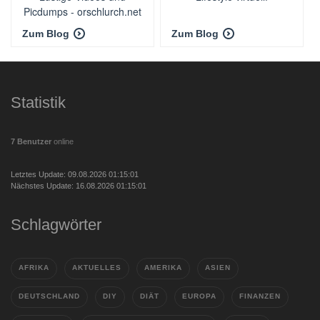
Picdumps - orschlurch.net
Zum Blog
Zum Blog
Statistik
7 Benutzer
online
Letztes Update: 09.08.2026 01:15:01
Nächstes Update: 16.08.2026 01:15:01
Schlagwörter
AFRIKA
AKTUELLES
AMERIKA
ASIEN
DEUTSCHLAND
DIY
DIÄT
EUROPA
FINANZEN