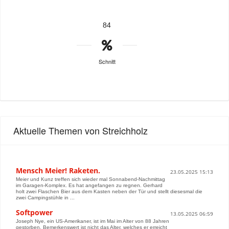
84
Schnitt
Aktuelle Themen von Streichholz
Mensch Meier! Raketen.
23.05.2025 15:13
Meier und Kunz treffen sich wieder mal Sonnabend-Nachmittag
im Garagen-Komplex. Es hat angefangen zu regnen. Gerhard
holt zwei Flaschen Bier aus dem Kasten neben der Tür und stellt diesesmal die
zwei Campingstühle in ...
Softpower
13.05.2025 06:59
Joseph Nye, ein US-Amerikaner, ist im Mai im Alter von 88 Jahren
gestorben. Bemerkenswert ist nicht das Alter, welches er erreicht