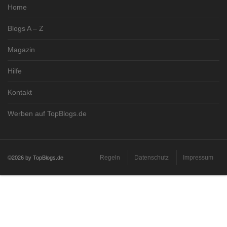
Home
Blogs A – Z
Magazin
Hilfe
Kontakt
Werben auf TopBlogs.de
Regeln
Datenschutz
Impressum
©2026 by TopBlogs.de