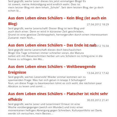
Seid gegrüßt, werte Leser dieses bis jetzt einmaligen Blogs! Es
ist soweit, meine Ankündigung wird endlich wahr: Dies ist
mein letzter Blog mit dem Inhalt „Schule“. Seit dem letzten Blog, der ja doch
schon lä...
Aus dem Leben eines Schülers – Kein Blog (ist auch ein
Blog)
27.04.2012 18:29
Seid gegrüßt, werte Leserschaft! Dieser Blog ist kein Blog und
auch doch einer. Denn er wird in kürzester Zeit geschrieben,
Grund ist eine gewisse Zeitknappheit, hervorgerufen durch einen interessanten
Zustand: mein Nich...
Aus dem Leben eines Schülers – Das Ende ist nah
21.04.2012 16:34
Seid gegrüßt werte Leserschaft dieses doch beschaulichen
Blogs! Die Tage schreiten immer schneller voran, die Matura
selbst eilt mit Riesenschritten herbei um uns Schülern so richtig eine in die
Fresse zu schlagen. Am Mo...
Aus dem Leben eines Schülers – Weltbewegende
Ereignisse
13.04.2012 17:42
Seid gegrüßt, wertes Leservolk! Wieder einmal kommen wir zu
spannenden Frage: Was hat sich getan in knapp 3 Schultagen?
Nun, um diese Frage zu beantworten lohnt es sich wohl, die nächsten paar
Absätze zu lesen und somit ...
Aus dem Leben eines Schülers – Platscher ist nicht sehr
effektiv
30.03.2012 21:41
Seid gegrüßt, werte Leser und Leserinnen! Erneut ist eine
Woche vorübergegangen (welch ein Wunder) und trotz einer
momentanen heftigen Abneigung gegen Schreiben, Kulturportfolio sei Dank,
werde ich versuchen, mein Bestes...