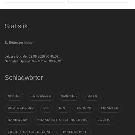
Statistik
11 Benutzer
online
Letztes Update: 02.08.2026 00:45:01
Nächstes Update: 09.08.2026 00:45:01
Schlagwörter
AFRIKA
AKTUELLES
AMERIKA
ASIEN
DEUTSCHLAND
DIY
DIÄT
EUROPA
FINANZEN
HANDWERK
KRANKHEIT & BEHINDERUNG
LGBTIQ
LIEBE & PARTNERSCHAFT
PHILOSOPHIE