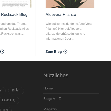
n Rucksack Blog
Aloevera-Pflanze
 rund um das Thema
Wie gut kennst du deine Aloe Vera
anken Rucksack. Alles
Pflanze? Hier bei Aloevera-
t Rucksack was ...
pflanze.de erhälst du jegliche
Informationen über ...
Zum Blog
Nützliches
Home
Y
DIÄT
Blogs A – Z
LGBTIQ
Magazin
GION