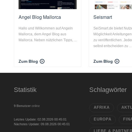
Angel Blog Mallorca
Seismart
Hallo und Willkommen auf Angeln
SeiSmart.de bietet Nutz
Mallorca, dem Angel Blog aus
Möglichkeit Anleitungen
Mallorca. Neben nützlichen Tipps, ...
zu veröffentlichen. Jede
selbst entscheiden zu ...
Zum Blog
Zum Blog
Statistik
Schlagwörter
9 Benutzer
online
AFRIKA
AKT
EUROPA
FIN
Letztes Update: 02.08.2026 00:45:01
Nächstes Update: 09.08.2026 00:45:01
LIEBE & PARTNE