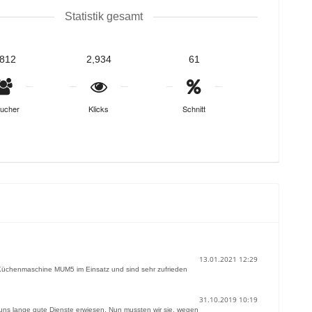
Statistik gesamt
,812
2,934
61
ucher
Klicks
Schnitt
13.01.2021 12:29
 Küchenmaschine MUM5 im Einsatz und sind sehr zufrieden
31.10.2019 10:19
s lange gute Dienste erwiesen. Nun mussten wir sie, wegen