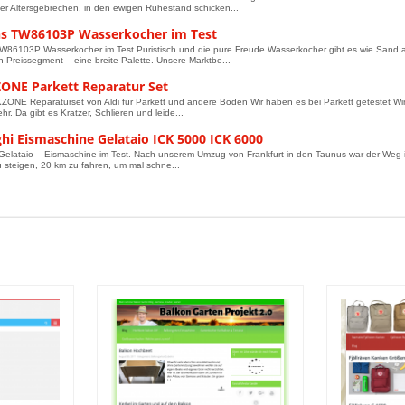
er Altersgebrechen, in den ewigen Ruhestand schicken...
s TW86103P Wasserkocher im Test
86103P Wasserkocher im Test Puristisch und die pure Freude Wasserkocher gibt es wie Sand am
Preissegment – eine breite Palette. Unsere Marktbe...
NE Parkett Reparatur Set
NE Reparaturset von Aldi für Parkett und andere Böden Wir haben es bei Parkett getestet Wir l
hr. Da gibt es Kratzer, Schlieren und leide...
hi Eismaschine Gelataio ICK 5000 ICK 6000
elataio – Eismaschine im Test. Nach unserem Umzug von Frankfurt in den Taunus war der Weg in
u steigen, 20 km zu fahren, um mal schne...