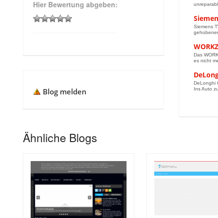
Hier Bewertung abgeben:
unreparabl
Siemen
Siemens TW
gehobenen 
WORKZO
Das WORKZO
es nicht me
DeLong
DeLonghi G
Ins Auto z
Blog melden
Ähnliche Blogs