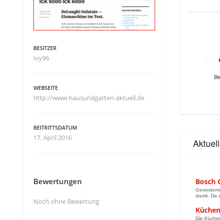
BESITZER
Ivy96
Be
WEBSEITE
http://www.hausundgarten-aktuell.de
BEITRITTSDATUM
17. April 2016
Aktuel
Bewertungen
Bosch 
Getreidemü
damit. Da 
Noch ohne Bewertung
Küchen
Die Küche