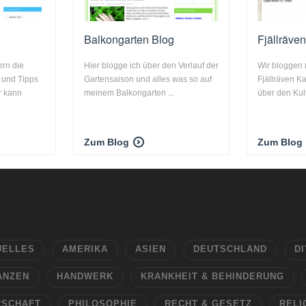
Balkongarten Blog
Fjällräve
ern die
Hier blogge ich über den Verlauf der
Wir bloggen
 und Tipps
Gartensaison und alles was so auf
Fjällräven K
r kann
meinem Balkongarten ...
über den Kul
Zum Blog
Zum Blog
UELLES
AMERIKA
ASIEN
DEUTSCHLAND
DI
ANZEN
HANDWERK
KRANKHEIT & BEHINDERUNG
RSCHAFT
PHILOSOPHIE
RECHT & GESETZ
RELI