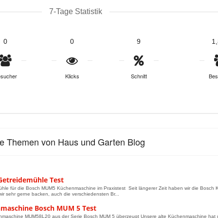
7-Tage Statistik
0
0
9
1
sucher
Klicks
Schnitt
Bes
le Themen von Haus und Garten Blog
Getreidemühle Test
hle für die Bosch MUM5 Küchenmaschine im Praxistest Seit längerer Zeit haben wir die Bosch
wir sehr gerne backen, auch die verschiedensten Br...
maschine Bosch MUM 5 Test
nmaschine MUM58L20 aus der Serie Bosch MUM 5 überzeugt Unsere alte Küchenmaschine hat un