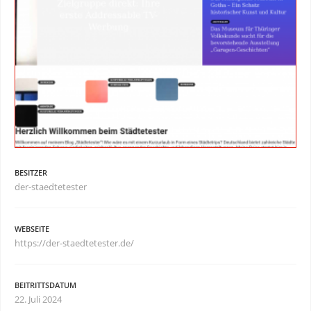
BESITZER
der-staedtetester
WEBSEITE
https://der-staedtetester.de/
BEITRITTSDATUM
22. Juli 2024