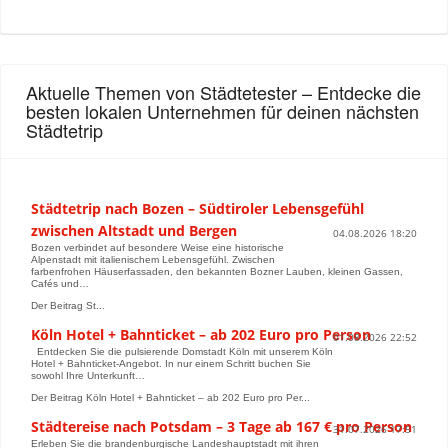
Aktuelle Themen von Städtetester – Entdecke die
besten lokalen Unternehmen für deinen nächsten
Städtetrip
Städtetrip nach Bozen – Südtiroler Lebensgefühl
zwischen Altstadt und Bergen
04.08.2026 18:20
Bozen verbindet auf besondere Weise eine historische
Alpenstadt mit italienischem Lebensgefühl. Zwischen
farbenfrohen Häuserfassaden, den bekannten Bozner Lauben, kleinen Gassen,
Cafés und…
Der Beitrag St...
Köln Hotel + Bahnticket – ab 202 Euro pro Person
01.08.2026 22:52
Entdecken Sie die pulsierende Domstadt Köln mit unserem Köln
Hotel + Bahnticket-Angebot. In nur einem Schritt buchen Sie
sowohl Ihre Unterkunft…
Der Beitrag Köln Hotel + Bahnticket – ab 202 Euro pro Per...
Städtereise nach Potsdam – 3 Tage ab 167 € pro Person
31.07.2026 17:51
Erleben Sie die brandenburgische Landeshauptstadt mit ihren