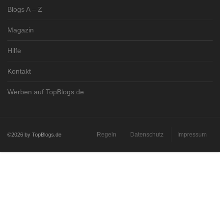
Blogs A – Z
Magazin
Hilfe
Kontakt
Werben auf TopBlogs.de
Regeln
Datenschutz
Impressum
©2026 by TopBlogs.de