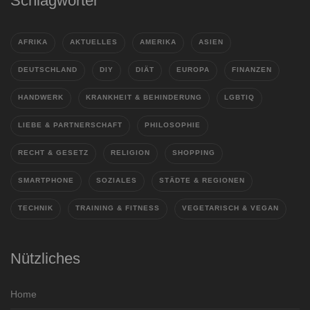
Schlagwörter
AFRIKA
AKTUELLES
AMERIKA
ASIEN
DEUTSCHLAND
DIY
DIÄT
EUROPA
FINANZEN
HANDWERK
KRANKHEIT & BEHINDERUNG
LGBTIQ
LIEBE & PARTNERSCHAFT
PHILOSOPHIE
RECHT & GESETZ
RELIGION
SHOPPING
SMARTPHONE
SOZIALES
STÄDTE & REGIONEN
TECHNIK
TRAINING & FITNESS
VEGETARISCH & VEGAN
Nützliches
Home