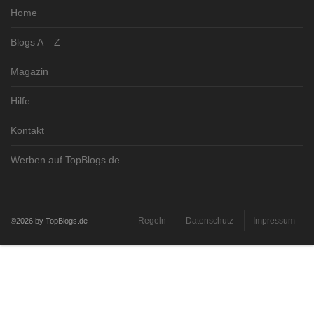
Home
Blogs A – Z
Magazin
Hilfe
Kontakt
Werben auf TopBlogs.de
Regeln
Datenschutz
Impressum
©2026 by TopBlogs.de