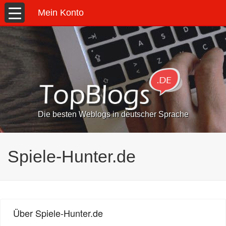
Mein Konto
Die besten Weblogs in deutscher Sprache
Spiele-Hunter.de
Über Spiele-Hunter.de