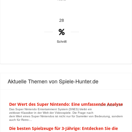
28
Schnitt
Aktuelle Themen von Spiele-Hunter.de
Der Wert des Super Nintendo: Eine umfassende Analyse
10.11.2023 12:57
Das Super Nintendo Entertainment System (SNES) bleibt ein
zeitloser Klassiker in der Welt der Videospiele. Die Frage nach
dem Wert eines Super Nintendos ist nicht nur für Sammler von Bedeutung, sondern
auch für Retro-...
Die besten Spielzeuge für 3-Jährige: Entdecken Sie die