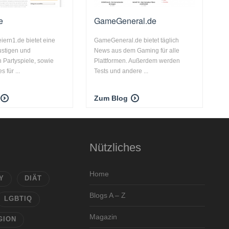
e
GameGeneral.de
iern1.de bietet eine
GameGeneral.de bietet täglich
lustigen und
News aus dem Gaming für alle
n Partyspiele, sowie
Plattformen. Außerdem werden
s für ...
Tests und andere ...
Zum Blog
Nützliches
Home
Y
DIÄT
Blogs A – Z
LGBTIQ
Magazin
GION