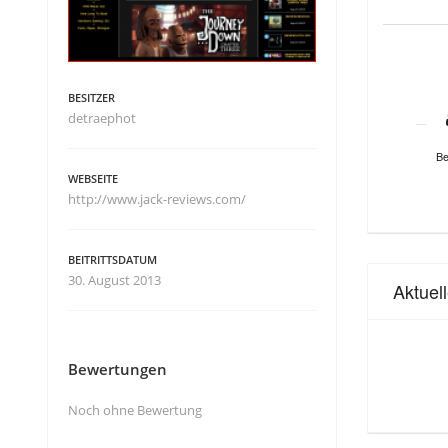
BESITZER
detraephot
Be
WEBSEITE
http://www.jack-reviews.com/
BEITRITTSDATUM
30. August 2013
Aktuel
Bewertungen
Noch ohne Bewertung