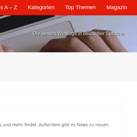
s A – Z
Kategorien
Top Themen
Magazin
Die besten Weblogs in deutscher Sprache
els und mehr findet. Außerdem gibt es News zu neuen