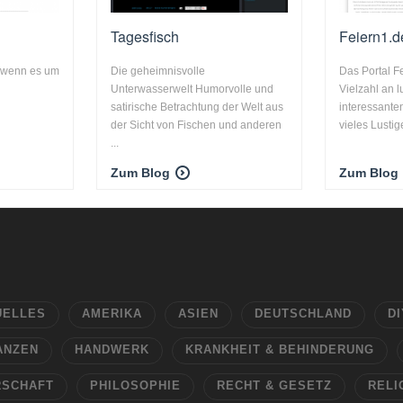
Tagesfisch
Feiern1.d
e wenn es um
Die geheimnisvolle
Das Portal Fe
Unterwasserwelt Humorvolle und
Vielzahl an 
satirische Betrachtung der Welt aus
interessante
der Sicht von Fischen und anderen
vieles Lustige
...
Zum Blog
Zum Blog
UELLES
AMERIKA
ASIEN
DEUTSCHLAND
DI
ANZEN
HANDWERK
KRANKHEIT & BEHINDERUNG
RSCHAFT
PHILOSOPHIE
RECHT & GESETZ
RELI