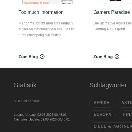
Too much information
Gamers Paradise
Manchmal bricht über uns einfach
Die ultimative Address
zuviel an Informationen ein. Das ist
Gaming News geht!
nicht einzigartig auf Twitter, ...
Zum Blog
Zum Blog
Statistik
Schlagwörter
5 Benutzer
online
AFRIKA
AKT
EUROPA
FIN
Letztes Update: 02.08.2026 00:45:01
Nächstes Update: 09.08.2026 00:45:01
LIEBE & PARTNE