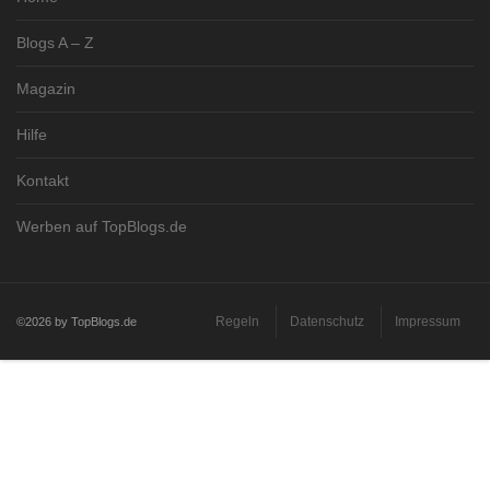
Blogs A – Z
Magazin
Hilfe
Kontakt
Werben auf TopBlogs.de
Regeln
Datenschutz
Impressum
©2026 by TopBlogs.de