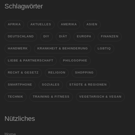
Schlagwörter
AFRIKA
AKTUELLES
AMERIKA
ASIEN
DEUTSCHLAND
DIY
DIÄT
EUROPA
FINANZEN
HANDWERK
KRANKHEIT & BEHINDERUNG
LGBTIQ
LIEBE & PARTNERSCHAFT
PHILOSOPHIE
RECHT & GESETZ
RELIGION
SHOPPING
SMARTPHONE
SOZIALES
STÄDTE & REGIONEN
TECHNIK
TRAINING & FITNESS
VEGETARISCH & VEGAN
Nützliches
Home