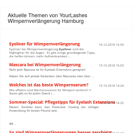
Aktuelle Themen von YourLashes
Wimpernverlängerung Hamburg
Eyeliner für Wimpernverlängerung
16.12.2018 15:50
Eyeliner bei Wimpernverlängerung
Eyeliner
sind die
Highlighter für die Augen - Es gibt einige grundlegende Tipps,
die helfen können, mehr Aufmerksamkeit ...
Mascara bei Wimpernverlängerung
19.10.2018 15:53
Nicht jede Mascara ist für Eyelash Extensions geeignet!
Haben Sie sich jemals Gedanken über Mascaras oder über ...
Welches ist das beste Wimpernserum?
15.10.2018 14:24
Wie effektiv sind Wachstumseren für Wimpern wirklich? //
Seren gibt es für jeden Zweck i...
Sommer-Special: Pflegetipps für Eyelash Extensions
13.07.2018 16:25
Diesen Sommer kann das Protective Coating bei richtiger
Anwendung Ihr bester Freund sein.
&#...
So sind Wimpernverlängerungen besser geschützt