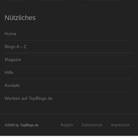
Nützliches
Home
Blogs A – Z
Magazin
Hilfe
Kontakt
Werben auf TopBlogs.de
Regeln
Datenschutz
Impressum
©2026 by TopBlogs.de