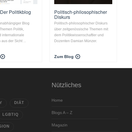
 Der Politikblog
Politisch-philosophischer
Diskurs
nunabhängiger Blog
Politisch-philosophischer Diskurs
Themen Politik,
über zeitgenössische Themen mit
d internationale
dem Politikwissenschaftler und
aus der Sicht ...
Dozenten Damian Münzer.
Zum Blog
Nützliches
Home
Y
DIÄT
Blogs A – Z
LGBTIQ
Magazin
GION