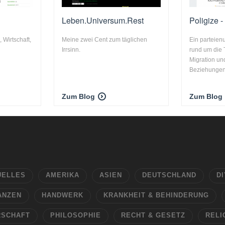
Leben.Universum.Rest
Poligize -
 Wirtschaft,
Meine zwei Cent zum täglichen
Ein parteie
Irrsinn.
rund um die 
Migration un
Beziehungen 
Zum Blog
Zum Blog
UELLES
AMERIKA
ASIEN
DEUTSCHLAND
DI
ANZEN
HANDWERK
KRANKHEIT & BEHINDERUNG
RSCHAFT
PHILOSOPHIE
RECHT & GESETZ
RELI