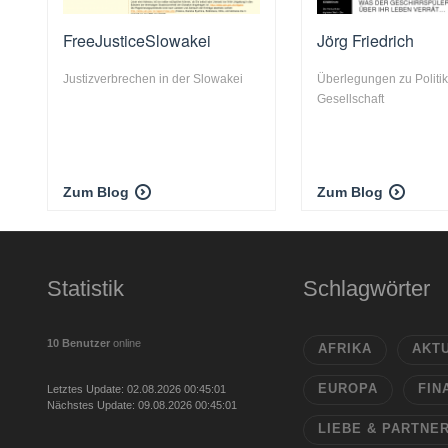
FreeJusticeSlowakei
Jörg Friedrich
Justizverbrechen in der Slowakei
Überlegungen zu Politik,
Gesellschaft
Zum Blog
Zum Blog
Statistik
Schlagwörter
10 Benutzer
online
AFRIKA
AKT
EUROPA
FIN
Letztes Update: 02.08.2026 00:45:01
Nächstes Update: 09.08.2026 00:45:01
LIEBE & PARTNE