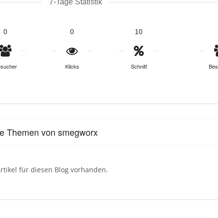
7-Tage Statistik
0
0
10
sucher
Klicks
Schnitt
Bes
le Themen von smegworx
rtikel für diesen Blog vorhanden.