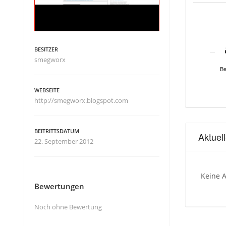
BESITZER
smegworx
Be
WEBSEITE
http://smegworx.blogspot.com
BEITRITTSDATUM
Aktuel
22. September 2012
Keine A
Bewertungen
Noch ohne Bewertung