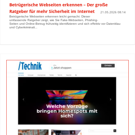
Betrügerische Webseiten erkennen – Der große
Ratgeber für mehr Sicherheit im Internet
21.05.2026 08:14
Betrügerische Webseiten erkennen leicht gemacht: Dieser
umfassende Ratgeber zeigt, wie Sie Fake-Webseiten, Phishing-
Seiten und Online-Betrug frühzeitig identifizieren und sich effektiv vor Datenklau
und Cyberkriminali...