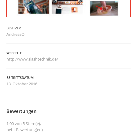
BESITZER
AndreasO
WEBSEITE
http://www.slashtechnik.de/
BEITRITTSDATUM
13. Oktober 2016
Bewertungen
1,00 von 5 Stern(e),
bei 1 Bewertung(en)