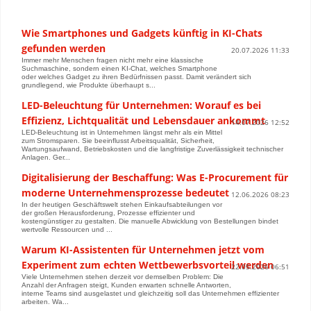
Wie Smartphones und Gadgets künftig in KI-Chats
gefunden werden
20.07.2026 11:33
Immer mehr Menschen fragen nicht mehr eine klassische
Suchmaschine, sondern einen KI-Chat, welches Smartphone
oder welches Gadget zu ihren Bedürfnissen passt. Damit verändert sich
grundlegend, wie Produkte überhaupt s...
LED-Beleuchtung für Unternehmen: Worauf es bei
Effizienz, Lichtqualität und Lebensdauer ankommt
14.07.2026 12:52
LED-Beleuchtung ist in Unternehmen längst mehr als ein Mittel
zum Stromsparen. Sie beeinflusst Arbeitsqualität, Sicherheit,
Wartungsaufwand, Betriebskosten und die langfristige Zuverlässigkeit technischer
Anlagen. Ger...
Digitalisierung der Beschaffung: Was E-Procurement für
moderne Unternehmensprozesse bedeutet
12.06.2026 08:23
In der heutigen Geschäftswelt stehen Einkaufsabteilungen vor
der großen Herausforderung, Prozesse effizienter und
kostengünstiger zu gestalten. Die manuelle Abwicklung von Bestellungen bindet
wertvolle Ressourcen und ...
Warum KI-Assistenten für Unternehmen jetzt vom
Experiment zum echten Wettbewerbsvorteil werden
22.05.2026 06:51
Viele Unternehmen stehen derzeit vor demselben Problem: Die
Anzahl der Anfragen steigt, Kunden erwarten schnelle Antworten,
interne Teams sind ausgelastet und gleichzeitig soll das Unternehmen effizienter
arbeiten. Wa...