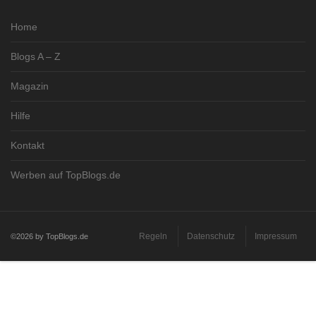
Home
Blogs A – Z
Magazin
Hilfe
Kontakt
Werben auf TopBlogs.de
Regeln
Datenschutz
Impressum
©2026 by TopBlogs.de