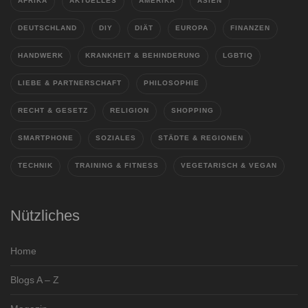
AFRIKA
AKTUELLES
AMERIKA
ASIEN
DEUTSCHLAND
DIY
DIÄT
EUROPA
FINANZEN
HANDWERK
KRANKHEIT & BEHINDERUNG
LGBTIQ
LIEBE & PARTNERSCHAFT
PHILOSOPHIE
RECHT & GESETZ
RELIGION
SHOPPING
SMARTPHONE
SOZIALES
STÄDTE & REGIONEN
TECHNIK
TRAINING & FITNESS
VEGETARISCH & VEGAN
Nützliches
Home
Blogs A – Z