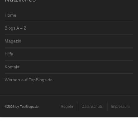
Home
Blogs A – Z
Magazin
Hilfe
Kontakt
Werben auf TopBlogs.de
Regeln
Datenschutz
Impressum
©2026 by TopBlogs.de