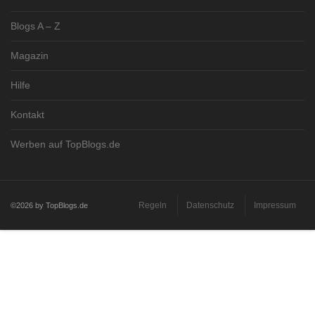
Blogs A – Z
Magazin
Hilfe
Kontakt
Werben auf TopBlogs.de
Regeln
Datenschutz
Impressum
©2026 by TopBlogs.de