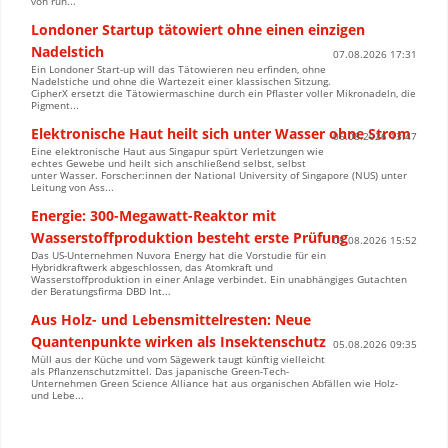
von run...
Londoner Startup tätowiert ohne einen einzigen
Nadelstich
07.08.2026 17:31
Ein Londoner Start-up will das Tätowieren neu erfinden, ohne
Nadelstiche und ohne die Wartezeit einer klassischen Sitzung.
CipherX ersetzt die Tätowiermaschine durch ein Pflaster voller Mikronadeln, die
Pigment...
Elektronische Haut heilt sich unter Wasser ohne Strom
06.08.2026 13:47
Eine elektronische Haut aus Singapur spürt Verletzungen wie
echtes Gewebe und heilt sich anschließend selbst, selbst
unter Wasser. Forscher:innen der National University of Singapore (NUS) unter
Leitung von Ass...
Energie: 300-Megawatt-Reaktor mit
Wasserstoffproduktion besteht erste Prüfung
05.08.2026 15:52
Das US-Unternehmen Nuvora Energy hat die Vorstudie für ein
Hybridkraftwerk abgeschlossen, das Atomkraft und
Wasserstoffproduktion in einer Anlage verbindet. Ein unabhängiges Gutachten
der Beratungsfirma DBD Int...
Aus Holz- und Lebensmittelresten: Neue
Quantenpunkte wirken als Insektenschutz
05.08.2026 09:35
Müll aus der Küche und vom Sägewerk taugt künftig vielleicht
als Pflanzenschutzmittel. Das japanische Green-Tech-
Unternehmen Green Science Alliance hat aus organischen Abfällen wie Holz-
und Lebe...