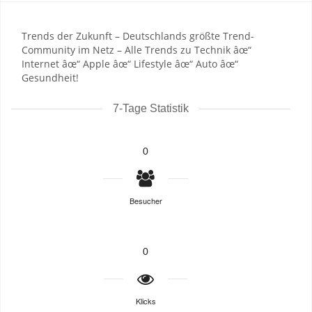
Trends der Zukunft – Deutschlands größte Trend-
Community im Netz – Alle Trends zu Technik âœ“
Internet âœ“ Apple âœ“ Lifestyle âœ“ Auto âœ“
Gesundheit!
7-Tage Statistik
0
Besucher
0
Klicks