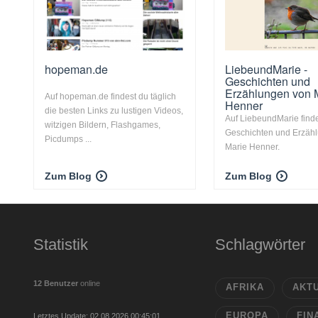
hopeman.de
LiebeundMarie -
Geschichten und
Erzählungen von 
Auf hopeman.de findest du täglich
Henner
die besten Links zu lustigen Videos,
Auf LiebeundMarie find
witzigen Bildern, Flashgames,
Geschichten und Erzäh
Picdumps ...
Marie Henner.
Zum Blog
Zum Blog
Statistik
Schlagwörter
12 Benutzer
online
AFRIKA
AKT
EUROPA
FIN
Letztes Update: 02.08.2026 00:45:01