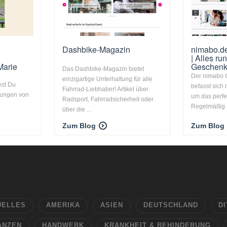
Dashbike-Magazin
nimabo.d
| Alles ru
Marie
Geschen
Das Dashbike-Magazin bietet
Der nimabo 
einzigartige Unterhaltung für alle
est Du
befasst sich
Fahrrad-Liebhaber! Artikel über
lungen von
um das perf
Radsport, Fahrradsicherheit oder
Regelmäßig .
über die ...
Zum Blog
Zum Blog
UELLES
AMERIKA
ASIEN
DEUTSCHLAND
DI
ANZEN
HANDWERK
KRANKHEIT & BEHINDERUNG