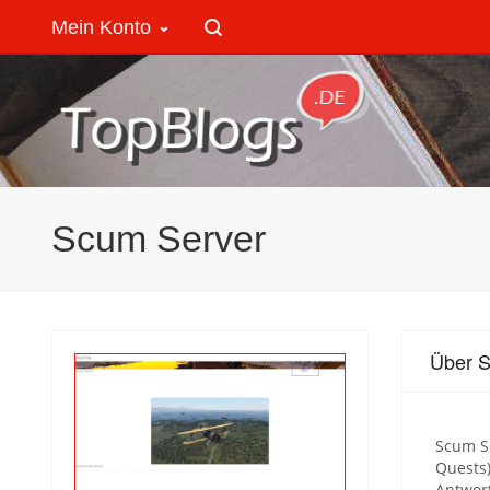
Mein Konto
Scum Server
Über 
Scum Se
Quests)
Antwor