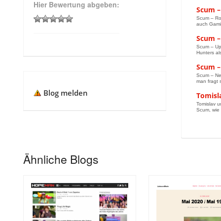
Hier Bewertung abgeben:
Scum –
Scum – Roa
auch Gamin
Scum – 
Scum – Upd
Hunters als
Scum –
Scum – Neu
man fragt 
Blog melden
Tomisl
Tomislav u
Scum, wie 
Ähnliche Blogs