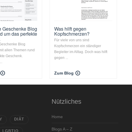
e Geschenke Blog
Was hilft gegen
nd um das perfekte
Kopfschmerzen?
k
Für viele von uns sind
Geschenke Blog
Kopfschmerzen ein ständiger
 mit allen Themen rund
Begleiter im Alltag. Doch was hilft
ekte Geschenk.
gegen ...
..
Zum Blog
Nützliches
Home
Y
DIÄT
Blogs A – Z
LGBTIQ