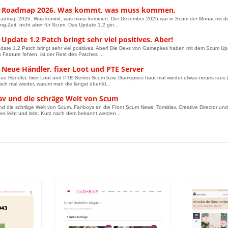
 Roadmap 2026. Was kommt, was muss kommen.
dmap 2026. Was kommt, was muss kommen. Der Dezember 2025 war in Scum der Monat mit den we
g-Zeit, nicht aber für Scum. Das Update 1.2 gin...
Update 1.2 Patch bringt sehr viel positives. Aber!
ate 1.2 Patch bringt sehr viel positives. Aber! Die Devs von Gamepires haben mit dem Scum Up
 Feature fehlen, ist der Rest des Patches ...
 Neue Händler, fixer Loot und PTE Server
e Händler, fixer Loot und PTE Server Scum bzw. Gamepires haut mal wieder etwas neues raus 
sich mal wieder, warum man die längst überfäl...
av und die schräge Welt von Scum
nd die schräge Welt von Scum. Fanboys an die Front Scum News: Tomislav, Creative Director und 
es leibt und lebt. Kurz nach dem bekannt werden...