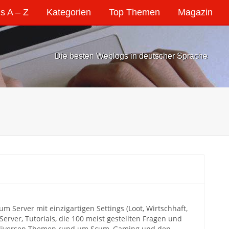
s A – Z
Kategorien
Top Themen
Magazin
Die besten Weblogs in deutscher Sprache
 Server mit einzigartigen Settings (Loot, Wirtschhaft,
erver, Tutorials, die 100 meist gestellten Fragen und
u diversen Themen rund um Scum, Gaming und den