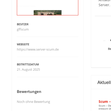
Server.
BESITZER
gffscum
WEBSEITE
Be
https://www.server-scum.de
BEITRITTSDATUM
21. August 2025
Aktuel
Bewertungen
Scum –
Noch ohne Bewertung
Scum – Di
erstaunt üb