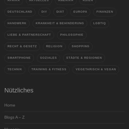
AFRIKA
AKTUELLES
AMERIKA
ASIEN
DEUTSCHLAND
DIY
DIÄT
EUROPA
FINANZEN
HANDWERK
KRANKHEIT & BEHINDERUNG
LGBTIQ
LIEBE & PARTNERSCHAFT
PHILOSOPHIE
RECHT & GESETZ
RELIGION
SHOPPING
SMARTPHONE
SOZIALES
STÄDTE & REGIONEN
TECHNIK
TRAINING & FITNESS
VEGETARISCH & VEGAN
Nützliches
Home
Blogs A – Z