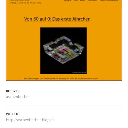
BESITZER
aschenbechr
WEBSEITE
http://aschenbecher-blog.de