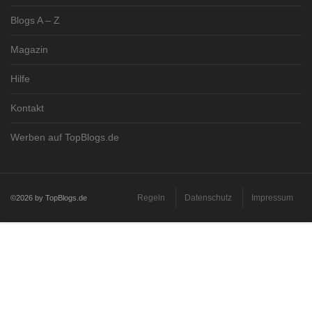
Blogs A – Z
Magazin
Hilfe
Kontakt
Werben auf TopBlogs.de
Regeln
Datenschutz
Impressum
©2026 by TopBlogs.de