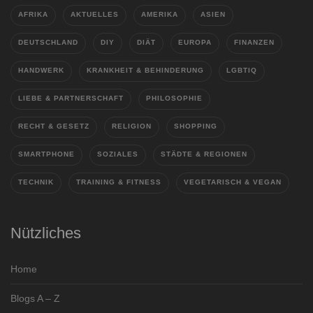
AFRIKA
AKTUELLES
AMERIKA
ASIEN
DEUTSCHLAND
DIY
DIÄT
EUROPA
FINANZEN
HANDWERK
KRANKHEIT & BEHINDERUNG
LGBTIQ
LIEBE & PARTNERSCHAFT
PHILOSOPHIE
RECHT & GESETZ
RELIGION
SHOPPING
SMARTPHONE
SOZIALES
STÄDTE & REGIONEN
TECHNIK
TRAINING & FITNESS
VEGETARISCH & VEGAN
Nützliches
Home
Blogs A – Z