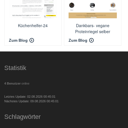
Küchenhelfer-24
Dankbars- vegane
Proteinriegel selber
machen
Zum Blog
Zum Blog
Statistik
4 Benutzer
online
Letztes Update: 02.08.2026 00:45:01
Nächstes Update: 09.08.2026 00:45:01
Schlagwörter