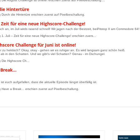
 Die August Challenge ist online! erschien zuerst auf Pixelbeschallung....
die Hintertüre
g Durch die Hintertüre erschien zuerst auf Pixelbeschallung.
 – Zeit für eine neue Highscore-Challenge!
uch an, im Juli wirds rasend schnell! Wir jagen nach der Bestzeit, beiPitstop II am Commodore 64!
 1. Juli – Zeit für eine neue Highscore-Challenge! erschien zuers...
hscore Challenge für Juni ist online!
r zu hektisch? Okay, okay - gehen wir es ruhiger an. Es wird langsam ganz schön heiß.
b in den Schatten. Und wo gibt's viel Schatten? Genau - im Dschungel.
g Die Highscore Ch...
 Break…
,
st euch aufgefallen, dass die aktuelle Episode längst überfällig ist.
g Have a Break… erschien zuerst auf Pixelbeschallung.