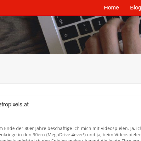
Home
Blog
tropixels.at
m Ende der 80er Jahre beschäftige ich mich mit Videospielen. Ja, ic
nkriege in den 90ern (MegaDrive 4ever!) und ja, beim Videospiele
ropixels möchte ich den Spielen meiner Jugend die letzte Ehre erw