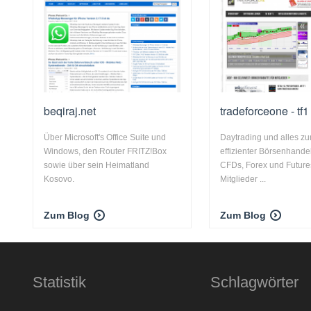
beqiraj.net
tradeforceone - tf1 
Über Microsoft's Office Suite und
Daytrading und alles 
Windows, den Router FRITZ!Box
effizienter Börsenhandel
sowie über sein Heimatland
CFDs, Forex und Future
Kosovo.
Mitglieder ...
Zum Blog
Zum Blog
Statistik
Schlagwörter