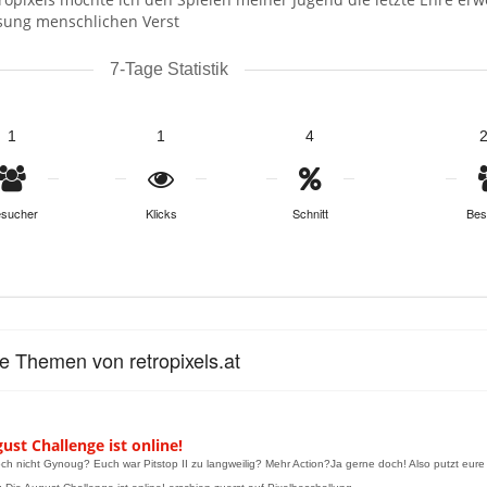
isung menschlichen Verst
7-Tage Statistik
1
1
4
sucher
Klicks
Schnitt
Bes
le Themen von retropixels.at
ust Challenge ist online!
och nicht Gynoug? Euch war Pitstop II zu langweilig? Mehr Action?Ja gerne doch! Also putzt eure