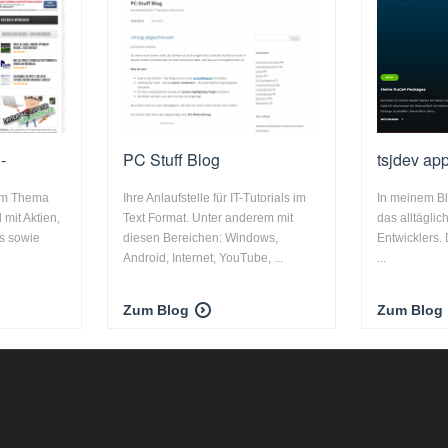
-
PC Stuff Blog
tsjdev ap
zum Thema
Ihre Anlaufstelle für IT-Tutorials im
In meinem Bl
 mit Aktien,
Text Format. Unter anderem mit
das alltägli
s sowie
diesen Bereichen: Windows,
Entwicklers.
Android, Internet, YouTube, ...
...
Zum Blog
Zum Blog