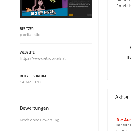
Entgle
BESITZER
pixelfanatic
WEBSEITE
Be
https://www.retropixels.at
BEITRITTSDATUM
14. Mai 2017
Aktuel
Bewertungen
Die Aug
Noch ohne Bewertung
Ihr habt n