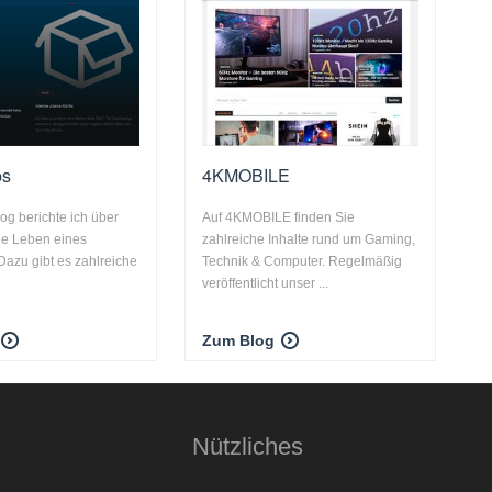
ps
4KMOBILE
og berichte ich über
Auf 4KMOBILE finden Sie
che Leben eines
zahlreiche Inhalte rund um Gaming,
 Dazu gibt es zahlreiche
Technik & Computer. Regelmäßig
veröffentlicht unser ...
Zum Blog
Nützliches