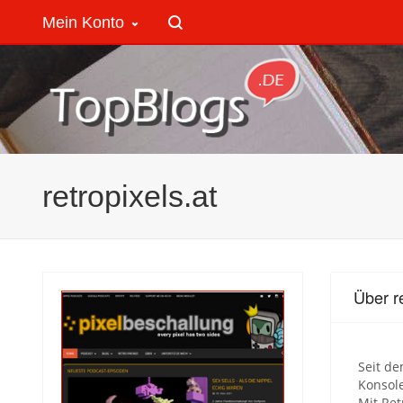
Mein Konto
retropixels.at
Über re
Seit de
Konsole
Mit Ret