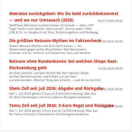
Matratze zurückgeben: Wo Du Geld zurückbekommst
— und wo nur Umtausch (2026)
05.07.2026 00:00
Geöffnete Matratze zurückschicken ist erlaubt — aber „100
Tage“ heißt nicht überall „Geld zurück“. Emma, bett1, IKEA,
JYSK & Co. im Vergleich mit Frist, Erstattungsform und Rückweg.
Die größten Retoure-Mythen im Faktencheck
17.06.2026 00:00
Sieben Retoure-Mythen, die Dich Geld kosten — im
Faktencheck gegen echte Shop-Daten. Was Deichmann,
Zalando und Co. wirklich zurücknehmen, kurz und konkret.
Retoure ohne Kundenkonto: bei welchen Shops Gast-
Rücksendung geht
14.06.2026 00:00
Als Gast bestellt und kein Konto? Bei den meisten Shops
reichen Bestellnummer und E-Mail, um als Gast
zurückzusenden. Welcher Shop das erlaubt — und wo es klemmt.
Shein Zoll seit Juli 2026: Abgabe und Rückgabe
14.06.2026 00:00
Seit 1. Juli 2026 gelten 3 Euro je Zolltarif-Einreihung. Was das
für Shein-Sendungen und eine spätere Rückgabe bedeutet.
Temu Zoll seit Juli 2026: 3-Euro-Regel und Rückgabe
14.06.2026 00:00
Seit 1. Juli 2026 gelten 3 Euro Zoll je Tarif-Einreihung. Was das
für Temu, Checkout, Paketdienst und Rückgabe bedeutet.