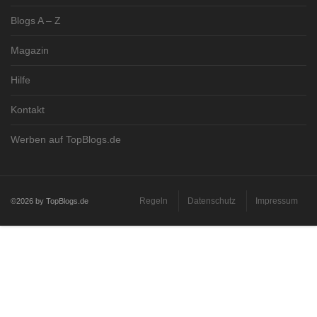
Blogs A – Z
Magazin
Hilfe
Kontakt
Werben auf TopBlogs.de
Regeln
Datenschutz
Impressum
©2026 by TopBlogs.de