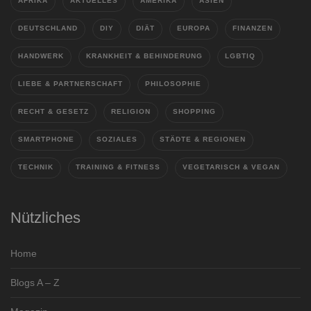
AFRIKA
AKTUELLES
AMERIKA
ASIEN
DEUTSCHLAND
DIY
DIÄT
EUROPA
FINANZEN
HANDWERK
KRANKHEIT & BEHINDERUNG
LGBTIQ
LIEBE & PARTNERSCHAFT
PHILOSOPHIE
RECHT & GESETZ
RELIGION
SHOPPING
SMARTPHONE
SOZIALES
STÄDTE & REGIONEN
TECHNIK
TRAINING & FITNESS
VEGETARISCH & VEGAN
Nützliches
Home
Blogs A – Z