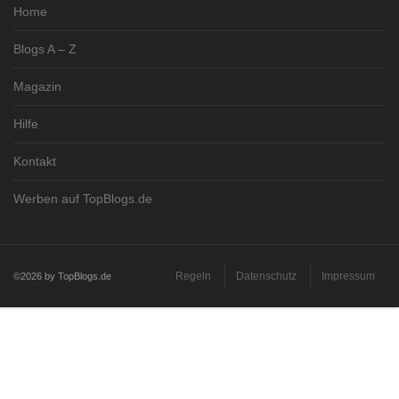
Home
Blogs A – Z
Magazin
Hilfe
Kontakt
Werben auf TopBlogs.de
Regeln
Datenschutz
Impressum
©2026 by TopBlogs.de