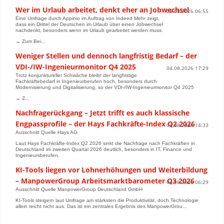
Wer im Urlaub arbeitet, denkt eher an Jobwechsel
05.08.2026 06:55
Eine Umfrage durch Appinio im Auftrag von Indeed Mehr zeigt,
dass ein Drittel der Deutschen im Urlaub über einen Jobwechsel
nachdenkt, besonders wenn im Urlaub gearbeitet werden muss.
→ Zum Bei...
Weniger Stellen und dennoch langfristig Bedarf – der
VDI-/IW-Ingenieurmonitor Q4 2025
04.08.2026 17:29
Trotz konjunktureller Schwäche bleibt der langfristige
Fachkräftebedarf in Ingenieurberufen hoch, besonders durch
Modernisierung und Digitalisierung, so der VDI-/IW-Ingenieurmonitor Q4 2025
→ Z...
Nachfragerückgang – Jetzt trifft es auch klassische
Engpassprofile – der Hays Fachkräfte-Index Q2 2026
04.08.2026 14:33
Ausschnitt Quelle Hays AG
Laut Hays Fachkräfte-Index Q2 2026 sinkt die Nachfrage nach Fachkräften in
Deutschland im zweiten Quartal 2026 deutlich, besonders in IT, Finance und
Ingenieursberufen.
KI-Tools liegen vor Lohnerhöhungen und Weiterbildung
– ManpowerGroup Arbeitsmarktbarometer Q3 2026
04.08.2026 06:29
Ausschnitt Quelle ManpowerGroup Deutschland GmbH
KI-Tools steigern laut Umfrage am stärksten die Produktivität, doch Technologie
allein reicht nicht aus. Das ist ein zentrales Ergebnis des ManpowerGrou...