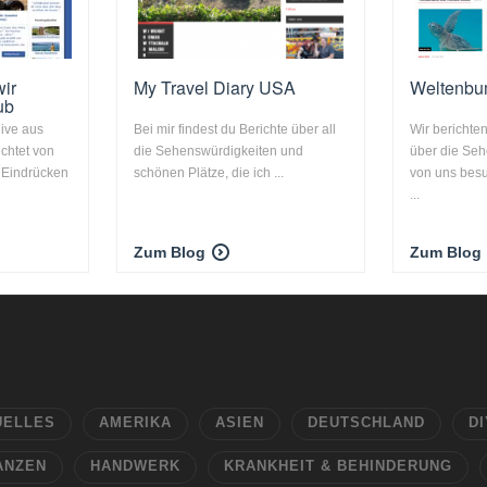
wir
My Travel Diary USA
Weltenbu
ub
live aus
Bei mir findest du Berichte über all
Wir berichte
chtet von
die Sehenswürdigkeiten und
über die Seh
 Eindrücken
schönen Plätze, die ich ...
von uns bes
...
Zum Blog
Zum Blog
UELLES
AMERIKA
ASIEN
DEUTSCHLAND
DI
ANZEN
HANDWERK
KRANKHEIT & BEHINDERUNG