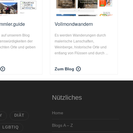
mmler.guide
Vollmondwandern
n auf unserem Blog
Es werden Wanderungen durch
enswürdigkeiten der
malerische Lanschaften,
uchten Orte und geben
Weinberge, historische Orte und
entlang von Flüssen und durch ...
Zum Blog
Nützliches
Home
Y
DIÄT
Blogs A – Z
LGBTIQ