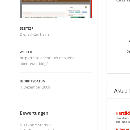
BESITZER
Dienstl Karl heinz
Be
WEBSEITE
http://reise-abenteuer.net/reise-
abenteuer-blog/
BEITRITTSDATUM
4. Dezember 2009
Aktuel
Bewertungen
Herzli
Hier dreht
aus- und u
5,00 von 5 Stern(e),
Allgem