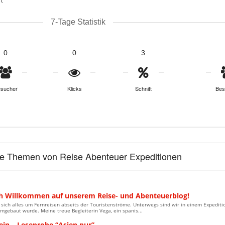
7-Tage Statistik
0
0
3
sucher
Klicks
Schnitt
Bes
le Themen von Reise Abenteuer Expeditionen
ch Willkommen auf unserem Reise- und Abenteuerblog!
 sich alles um Fernreisen abseits der Touristenströme. Unterwegs sind wir in einem Expedi
mgebaut wurde. Meine treue Begleiterin Vega, ein spanis...
ein – Leseprobe “Asien pur”