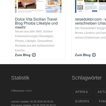
Dolce Vita Sicilian Travel
reisedoktor.com - 
Blog Photos Lifestyle und
verschreiben Urla
meehr
Der Reisedoktor bloggt 
Neues aus aller Welt, Sizilien
fernen Ländern und beri
Ferienwohnungen Reisetipps,
seinen Erlebnissen und
Photos, Lifestyle, Gesundheit,
Rezepte aus der sizilianischen
Kueche, ...
Zum Blog
Zum Blog
Statistik
Schlagwörter
3 Benutzer
online
AFRIKA
AKT
EUROPA
FIN
Letztes Update: 02.08.2026 00:45:01
Nächstes Update: 09.08.2026 00:45:01