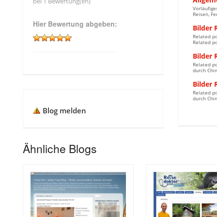
bei 1 Bewertung(en)
Vorläufige
Reisen, Fe
Hier Bewertung abgeben:
Bilder 
Related po
Related po
Bilder 
Related po
durch Chin
Bilder 
Related po
durch Chin
Blog melden
Ähnliche Blogs