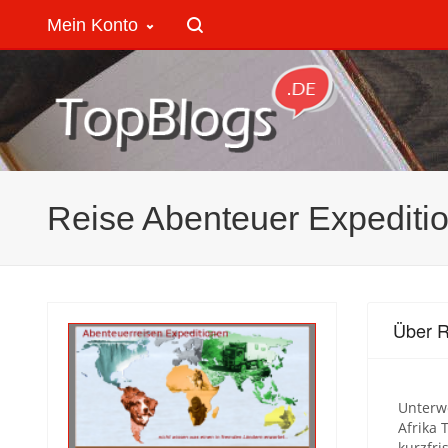
Mein Konto
Reise Abenteuer Expediti
Über R
Unterw
Afrika 
kurzfris