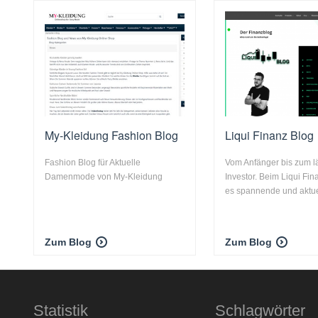
My-Kleidung Fashion Blog
Liqui Finanz Blog
Fashion Blog für Aktuelle
Vom Anfänger bis zum l
Damenmode von My-Kleidung
Investor. Beim Liqui Fin
es spannende und aktuel
Zum Blog
Zum Blog
Statistik
Schlagwörter