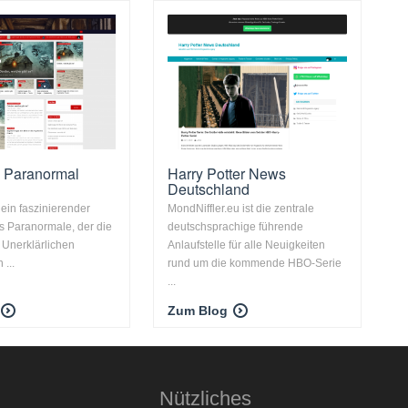
 Paranormal
Harry Potter News
Deutschland
 ein faszinierender
MondNiffler.eu ist die zentrale
s Paranormale, der die
deutschsprachige führende
Unerklärlichen
Anlaufstelle für alle Neuigkeiten
 ...
rund um die kommende HBO-Serie
...
Zum Blog
Nützliches