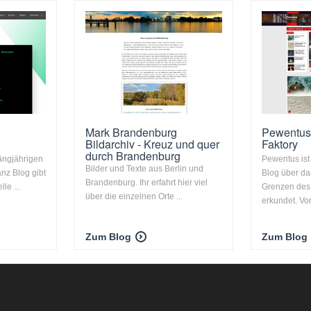
Mark Brandenburg
Pewentus
Bildarchiv - Kreuz und quer
Faktory
durch Brandenburg
ängjährigen
Pewentus ist
Bilder und Texte aus Berlin und
anz Blog gibt
Blog über da
Brandenburg. Ihr erfahrt hier viel
le ...
Grenzen des 
über die einzelnen Orte ...
erkundet. Von
Zum Blog
Zum Blog