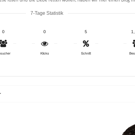
7-Tage Statistik
0
0
5
1
sucher
Klicks
Schnitt
Bes
r