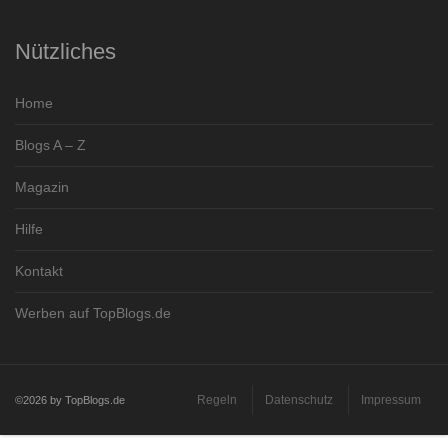
Nützliches
Home
Blogs A – Z
Magazin
Hilfe
Kontakt
Werben auf TopBlogs.de
Regeln
Datenschutz
Impressum
©2026 by TopBlogs.de